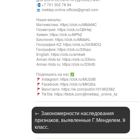
+7 701 302 78 94
mektep.online.official@gmail.com
Наши каналы:
Математика: https://clck.ru/MMaMC
Геометрия: https://clck.ru/Q6Hwj
Химия: https://clck.ru/MPbjf​
Биология: https://clck.ru/MMaKL​​​​​​
География KZ: https://clck.ru/343MDQ
География: https://clck.ru/33tvpc
English: https://clck.ru/amkwk
Arman Kids kz: https://clck.ru/33tvru
Arman Kids ru: https://clck.ru/33tvtS
Подпишись на нас
Instagram: https://clck.ru/MU2dB
Facebook: https://clck.ru/MKQ5a
Вконтакте: https://vk.com/public191962382
TikTok: https://tiktok.com/@mektep_online_kz
←
Закономерности наследования
признаков, выявленные Г.Менделем. 9
класс.