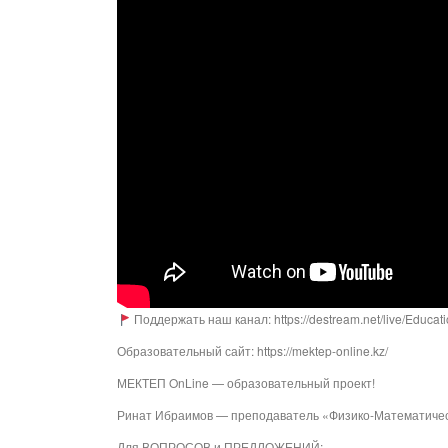
Поддержать наш канал: https://destream.net/live/Educat
Образовательный сайт: https://mektep-online.kz/
МЕКТЕП OnLine — образовательный проект!
Ринат Ибраимов — преподаватель «Физико-Математичес
Для ВОПРОСОВ и ПРЕДЛОЖЕНИЙ: