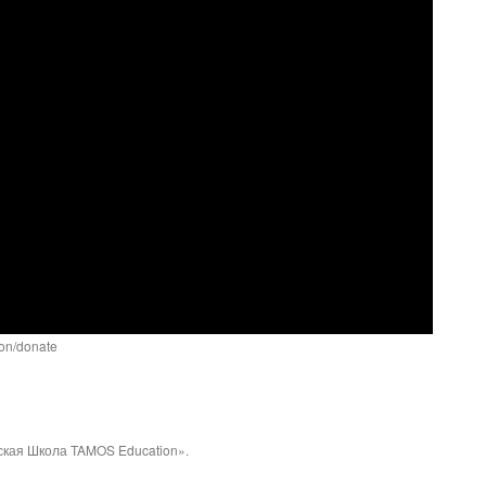
ion/donate
кая Школа TAMOS Education».