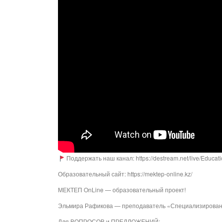
Поддержать наш канал: https://destream.net/live/Educat
Образовательный сайт: https://mektep-online.kz/
МЕКТЕП OnLine — образовательный проект!
Эльмира Рафикова — преподаватель «Специализированн
Для ВОПРОСОВ и ПРЕДЛОЖЕНИЙ: