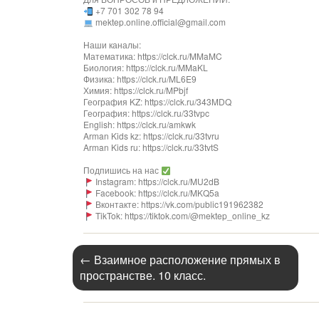
+7 701 302 78 94
mektep.online.official@gmail.com
Наши каналы:
Математика: https://clck.ru/MMaMC
Биология: https://clck.ru/MMaKL
Физика: https://clck.ru/ML6E9
Химия: https://clck.ru/MPbjf
География KZ: https://clck.ru/343MDQ
География: https://clck.ru/33tvpc
English: https://clck.ru/amkwk
Arman Kids kz: https://clck.ru/33tvru
Arman Kids ru: https://clck.ru/33tvtS
Подпишись на нас
Instagram: https://clck.ru/MU2dB
Facebook: https://clck.ru/MKQ5a
Вконтакте: https://vk.com/public191962382
TikTok: https://tiktok.com/@mektep_online_kz
←
Взаимное расположение прямых в
пространстве. 10 класс.