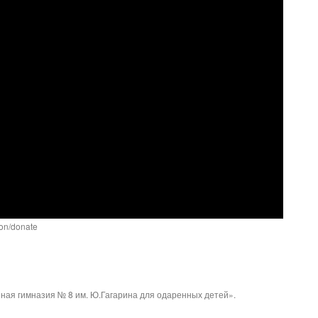
ion/donate
ая гимназия № 8 им. Ю.Гагарина для одаренных детей».