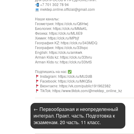
+7 701 302 78 94
mektep.online.official@gmail.com
Наши каналы:
Геометрия: https://clck.ru/Q6Hwj
Биология: https://clck.ru/MMaKL
Физика: https://clck.ru/ML6E9
Химия: https://clck.ru/MPbjf
География KZ: https://clck.ru/343MDQ
География: https://clck.ru/33tvpc
English: https://clck.ru/amkwk
Arman Kids kz: https://clck.ru/33tvru
Arman Kids ru: https://clck.ru/33tvtS
Подпишись на нас
Instagram: https://clck.ru/MU2dB
Facebook: https://clck.ru/MKQ5a
Вконтакте: https://vk.com/public191962382
TikTok: https://www.tiktok.com/@mektep_online_kz
←
Первообразная и неопределенный
интеграл. Практ. часть. Подготовка к
экзаменам. 20 часть. 11 класс.