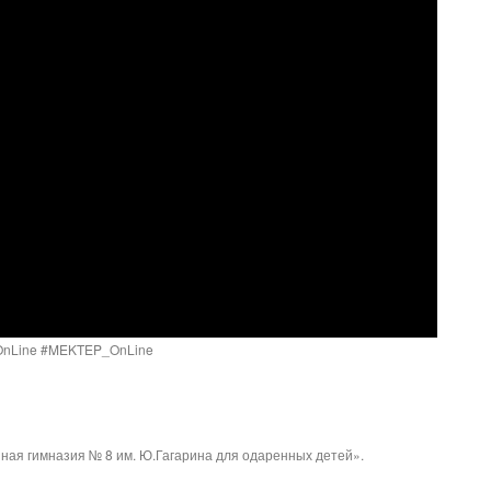
Line​ #MEKTEP_OnLine​
ая гимназия № 8 им. Ю.Гагарина для одаренных детей».