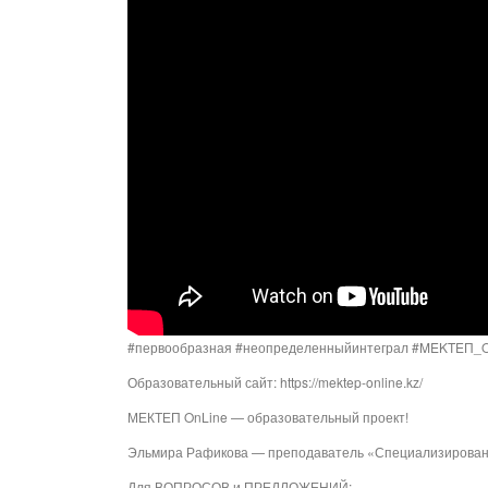
#первообразная #неопределенныйинтеграл #MEKTEП_On
Образовательный сайт: https://mektep-online.kz/
МЕКТЕП OnLine — образовательный проект!
Эльмира Рафикова — преподаватель «Специализированн
Для ВОПРОСОВ и ПРЕДЛОЖЕНИЙ: