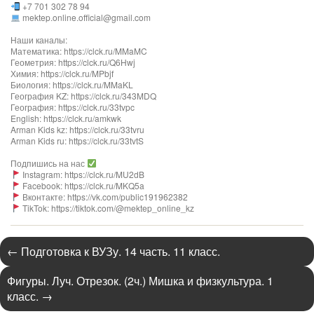
+7 701 302 78 94
mektep.online.official@gmail.com
Наши каналы:
Математика: https://clck.ru/MMaMC
Геометрия: https://clck.ru/Q6Hwj
Химия: https://clck.ru/MPbjf​
Биология: https://clck.ru/MMaKL​​​​​​
География KZ: https://clck.ru/343MDQ
География: https://clck.ru/33tvpc
English: https://clck.ru/amkwk
Arman Kids kz: https://clck.ru/33tvru
Arman Kids ru: https://clck.ru/33tvtS
Подпишись на нас
Instagram: https://clck.ru/MU2dB
Facebook: https://clck.ru/MKQ5a
Вконтакте: https://vk.com/public191962382
TikTok: https://tiktok.com/@mektep_online_kz
←
Подготовка к ВУЗу. 14 часть. 11 класс.
Фигуры. Луч. Отрезок. (2ч.) Мишка и физкультура. 1
класс.
→