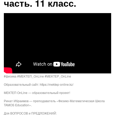
часть. 11 класс.
#физика #MEKTEП_OnLine​ #MEKTEP_OnLine​​
Образовательный сайт: https://mektep-online.kz/
МЕКТЕП OnLine — образовательный проект!
Ринат Ибраимов — преподаватель «Физико-Математическая Школа
TAMOS Education».
Для ВОПРОСОВ и ПРЕДЛОЖЕНИЙ: