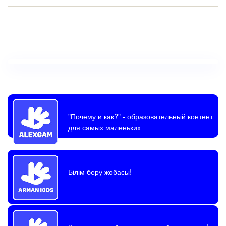
"Почему и как?"
- образовательный контент
для самых маленьких
Білім беру жобасы!