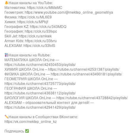
Наши каналы на YouTube:
Математика: https://clck.ru/MMaMC
Геометрия: https://www.youtube.com/@mektep_online_geometriya
Физика: https://clck.ru/ML6E9
Химия: https://clck.ru/MPbjf
География KZ: https://clck.ru/343MDQ
География: https://clck.ru/33tvpc
Skill Jet: https://clck.ru/amkwk
Arman Kids: https://clck.ru/33tvru
ALEXGAM: https://clck.ru/33tvtS
Наши каналы на Rutube:
МАТЕМАТИКА ШКОЛА OnLine —
https://rutube.ru/channel/42450453/playlists/
ХИМИЯ ШКОЛА OnLine – https://rutube.ru/channel/42531387/playlists/
ФИЗИКА ШКОЛА OnLine — https://rutube.ru/channel/43490181/playlists/
ГЕОМЕТРИЯ ШКОЛА OnLine —
https://rutube.ru/channel/43725773/playlists/
ГЕОГРАФИЯ ШКОЛА OnLine —
https://rutube.ru/channel/43638112/playlists/
БИОЛОГИЯ ШКОЛА OnLine — https://rutube.ru/channel/43728842/playlists/
ALEXGAM – образовательный контент для детей! —
https://rutube.ru/channel/42941429/playlists/
Наши каналы в Сообществах ВКонтакте:
https://vk.com/mektep_online_kz
Подпишись