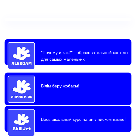
"Почему и как?"
- образовательный контент
для самых маленьких
Білім беру жобасы!
Весь школьный курс на английском языке!