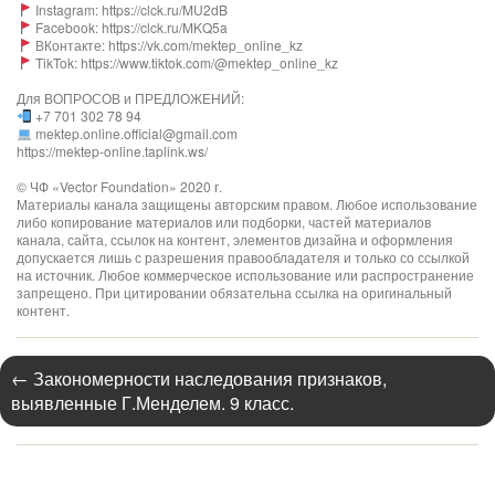
Instagram: https://clck.ru/MU2dB
Facebook: https://clck.ru/MKQ5a
ВКонтакте: https://vk.com/mektep_online_kz
TikTok: https://www.tiktok.com/@mektep_online_kz
Для ВОПРОСОВ и ПРЕДЛОЖЕНИЙ:
+7 701 302 78 94
mektep.online.official@gmail.com
https://mektep-online.taplink.ws/
© ЧФ «Vector Foundation» 2020 г.
Материалы канала защищены авторским правом. Любое использование
либо копирование материалов или подборки, частей материалов
канала, сайта, ссылок на контент, элементов дизайна и оформления
допускается лишь с разрешения правообладателя и только со ссылкой
на источник. Любое коммерческое использование или распространение
запрещено. При цитировании обязательна ссылка на оригинальный
контент.
←
Закономерности наследования признаков,
выявленные Г.Менделем. 9 класс.