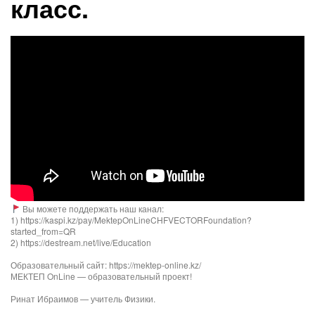
класс.
Вы можете поддержать наш канал:
1) https://kaspi.kz/pay/MektepOnLineCHFVECTORFoundation?
started_from=QR
2) https://destream.net/live/Education
Образовательный сайт: https://mektep-online.kz/
МЕКТЕП OnLine — образовательный проект!
Ринат Ибраимов — учитель Физики.