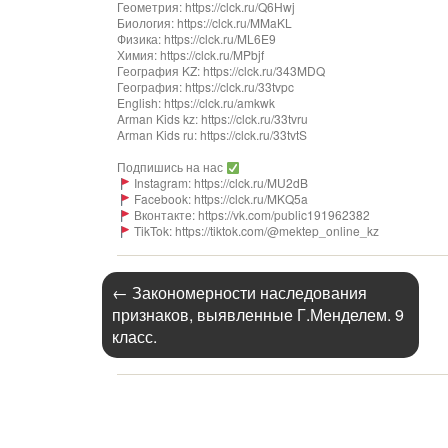
Геометрия: https://clck.ru/Q6Hwj
Биология: https://clck.ru/MMaKL
Физика: https://clck.ru/ML6E9
Химия: https://clck.ru/MPbjf
География KZ: https://clck.ru/343MDQ
География: https://clck.ru/33tvpc
English: https://clck.ru/amkwk
Arman Kids kz: https://clck.ru/33tvru
Arman Kids ru: https://clck.ru/33tvtS
Подпишись на нас
Instagram: https://clck.ru/MU2dB
Facebook: https://clck.ru/MKQ5a
Вконтакте: https://vk.com/public191962382
TikTok: https://tiktok.com/@mektep_online_kz
←
Закономерности наследования
признаков, выявленные Г.Менделем. 9
класс.