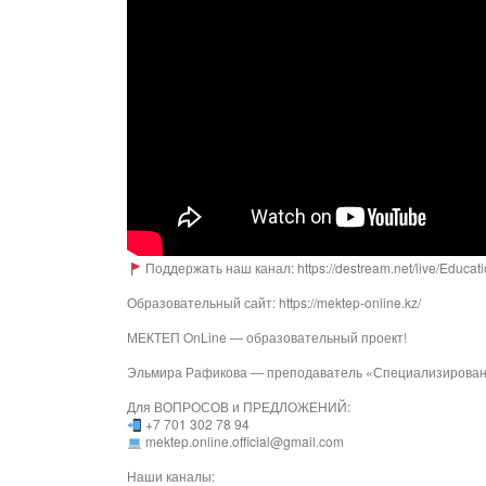
Поддержать наш канал: https://destream.net/live/Educat
Образовательный сайт: https://mektep-online.kz/
МЕКТЕП OnLine — образовательный проект!
Эльмира Рафикова — преподаватель «Специализированн
Для ВОПРОСОВ и ПРЕДЛОЖЕНИЙ:
+7 701 302 78 94
mektep.online.official@gmail.com
Наши каналы: