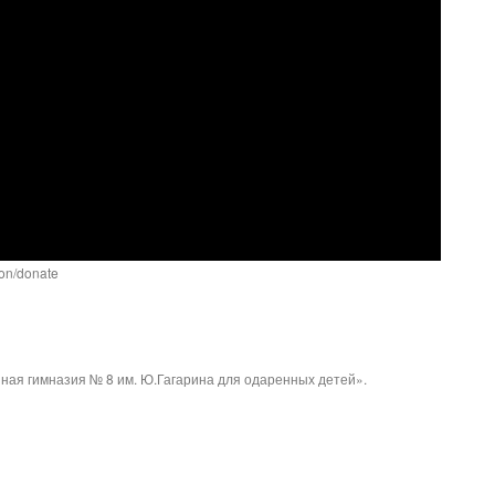
ion/donate
ая гимназия № 8 им. Ю.Гагарина для одаренных детей».