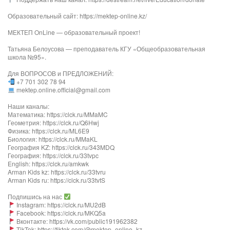
Образовательный сайт: https://mektep-online.kz/
МЕКТЕП OnLine — образовательный проект!
Татьяна Белоусова — преподаватель КГУ «Общеобразовательная
школа №95».
Для ВОПРОСОВ и ПРЕДЛОЖЕНИЙ:
+7 701 302 78 94
mektep.online.official@gmail.com
Наши каналы:
Математика: https://clck.ru/MMaMC
Геометрия: https://clck.ru/Q6Hwj
Физика: https://clck.ru/ML6E9
Биология: https://clck.ru/MMaKL​​​​​​
География KZ: https://clck.ru/343MDQ
География: https://clck.ru/33tvpc
English: https://clck.ru/amkwk
Arman Kids kz: https://clck.ru/33tvru
Arman Kids ru: https://clck.ru/33tvtS
Подпишись на нас
Instagram: https://clck.ru/MU2dB
Facebook: https://clck.ru/MKQ5a
Вконтакте: https://vk.com/public191962382
TikTok: https://tiktok.com/@mektep_online_kz