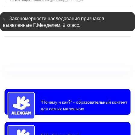
←
Закономерности наследования признаков,
выявленные Г.Менделем. 9 класс.
"Почему и как?"
- образовательный контент
для самых маленьких
Білім беру жобасы!