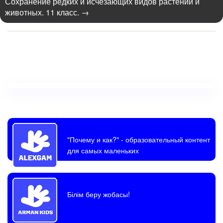
Сохранение редких и исчезающих видов растений и
животных. 11 класс.
→
"Почему и как?"
- образовательный контент
для самых маленьких
Білім беру жобасы!