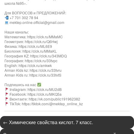
школа №95».
Для ВОПРОСОВ и ПРЕДЛОЖЕНИЙ:
+7 701 302 78 94
mektep.online.official@gmail.com
Наши каналы:
Математика: https://clck.ru/MMaMC
Геометрия: https://clck.ru/Q6Hwj
Физика: https://clck.ru/ML6E9
Биология: https://clck.ru/MMaKL​​​​​​
География KZ: https://clck.ru/343MDQ
География: https://clck.ru/33tvpc
English: https://clck.ru/amkwk
Arman Kids kz: https://clck.ru/33tvru
Arman Kids ru: https://clck.ru/33tvtS
Подпишись на нас
Instagram: https://clck.ru/MU2dB
Facebook: https://clck.ru/MKQ5a
Вконтакте: https://vk.com/public191962382
TikTok: https://tiktok.com/@mektep_online_kz
←
Химические свойства кислот. 7 класс.