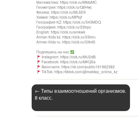
Математика: https://clck.ru/MMaMC
Геометрия: https://clck.ru/Q6Hwj
Физика: https://clck.ru/ML6E9
Химия: https://clck.ru/MPbjf
География KZ: https://clck.ru/343MDQ
География: https://clck.ru/33tvpc
English: https://clck.ru/amkwk
Arman Kids kz: https://clck.ru/33tvru
Arman Kids ru: https://clck.ru/33tvtS
Подпишись на нас
Instagram: https://clck.ru/MU2dB
Facebook: https://clck.ru/MKQ5a
Вконтакте: https://vk.com/public191962382
TikTok: https://tiktok.com/@mektep_online_kz
←
Типы взаимоотношений организмов.
8 класс.