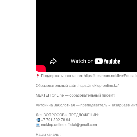
Поддержать наш канал: https://destream.net/live/Educat
Образовательный сайт: https://mektep-online.kz/
МЕКТЕП OnLine — образовательный проект!
Антонина Заболотная — преподаватель «Назарбаев Ин
Для ВОПРОСОВ и ПРЕДЛОЖЕНИЙ:
+7 701 302 78 94
mektep.online.official@gmail.com
Наши каналы: