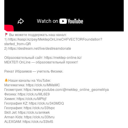
Вы можете поддержать наш канал:
1) https://kaspi.kz/pay/MektepOnLineCHFVECTORFoundation?
started_from=QR
2) https://destream.net/live/destreamdonate
Образовательный сайт: https://mektep-online.kz/
МЕКТЕП OnLine — образовательный проект!
Ринат Ибраимов — учитель Физики.
Наши каналы на YouTube:
Математика: https://clck.ru/MMaMC
Геометрия: https://www.youtube.com/@mektep_online_geometriya
Физика: https://clck.ru/ML6E9
Химия: https://clck.ru/MPbjf
География KZ: https://clck.ru/343MDQ
География: https://clck.ru/33tvpc
Skill Jet: https://clck.ru/amkwk
Arman Kids: https://clck.ru/33tvru
ALEXGAM: https://clck.ru/33tvtS