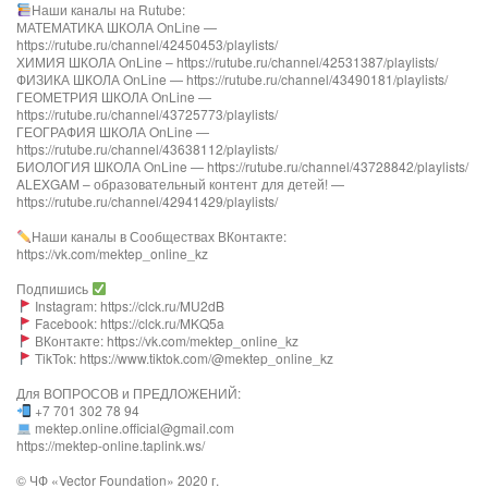
Наши каналы на Rutube:
МАТЕМАТИКА ШКОЛА OnLine —
https://rutube.ru/channel/42450453/playlists/
ХИМИЯ ШКОЛА OnLine – https://rutube.ru/channel/42531387/playlists/
ФИЗИКА ШКОЛА OnLine — https://rutube.ru/channel/43490181/playlists/
ГЕОМЕТРИЯ ШКОЛА OnLine —
https://rutube.ru/channel/43725773/playlists/
ГЕОГРАФИЯ ШКОЛА OnLine —
https://rutube.ru/channel/43638112/playlists/
БИОЛОГИЯ ШКОЛА OnLine — https://rutube.ru/channel/43728842/playlists/
ALEXGAM – образовательный контент для детей! —
https://rutube.ru/channel/42941429/playlists/
Наши каналы в Сообществах ВКонтакте:
https://vk.com/mektep_online_kz
Подпишись
Instagram: https://clck.ru/MU2dB
Facebook: https://clck.ru/MKQ5a
ВКонтакте: https://vk.com/mektep_online_kz
TikTok: https://www.tiktok.com/@mektep_online_kz
Для ВОПРОСОВ и ПРЕДЛОЖЕНИЙ:
+7 701 302 78 94
mektep.online.official@gmail.com
https://mektep-online.taplink.ws/
© ЧФ «Vector Foundation» 2020 г.