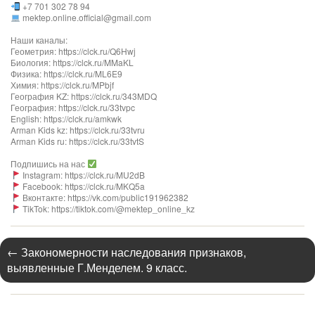
+7 701 302 78 94
mektep.online.official@gmail.com
Наши каналы:
Геометрия: https://clck.ru/Q6Hwj
Биология: https://clck.ru/MMaKL
Физика: https://clck.ru/ML6E9
Химия: https://clck.ru/MPbjf
География KZ: https://clck.ru/343MDQ
География: https://clck.ru/33tvpc
English: https://clck.ru/amkwk
Arman Kids kz: https://clck.ru/33tvru
Arman Kids ru: https://clck.ru/33tvtS
Подпишись на нас
Instagram: https://clck.ru/MU2dB
Facebook: https://clck.ru/MKQ5a
Вконтакте: https://vk.com/public191962382
TikTok: https://tiktok.com/@mektep_online_kz
←
Закономерности наследования признаков,
выявленные Г.Менделем. 9 класс.