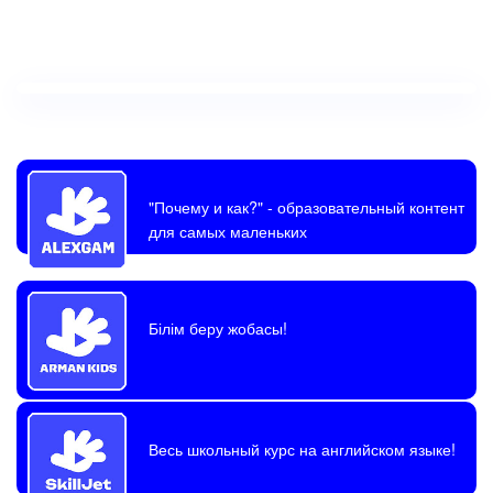
"Почему и как?"
- образовательный контент
для самых маленьких
Білім беру жобасы!
Весь школьный курс на английском языке!