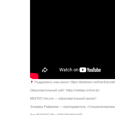
Поддержать наш канал: https://destream.net/live/Educat
Образовательный сайт: https://mektep-online.kz/
МЕКТЕП OnLine — образовательный проект!
Эльмира Рафикова — преподаватель «Специализированн
Для ВОПРОСОВ и ПРЕДЛОЖЕНИЙ: