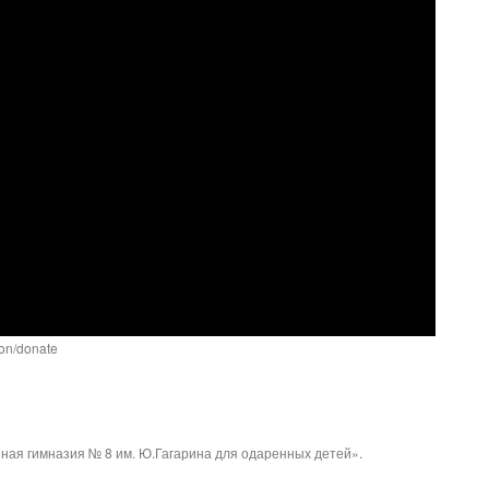
ion/donate
ая гимназия № 8 им. Ю.Гагарина для одаренных детей».