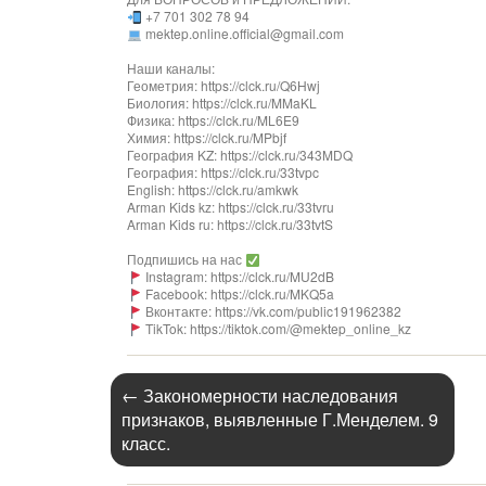
+7 701 302 78 94
mektep.online.official@gmail.com
Наши каналы:
Геометрия: https://clck.ru/Q6Hwj
Биология: https://clck.ru/MMaKL
Физика: https://clck.ru/ML6E9
Химия: https://clck.ru/MPbjf
География KZ: https://clck.ru/343MDQ
География: https://clck.ru/33tvpc
English: https://clck.ru/amkwk
Arman Kids kz: https://clck.ru/33tvru
Arman Kids ru: https://clck.ru/33tvtS
Подпишись на нас
Instagram: https://clck.ru/MU2dB
Facebook: https://clck.ru/MKQ5a
Вконтакте: https://vk.com/public191962382
TikTok: https://tiktok.com/@mektep_online_kz
←
Закономерности наследования
признаков, выявленные Г.Менделем. 9
класс.