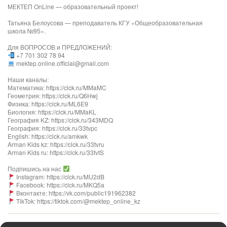
МЕКТЕП OnLine — образовательный проект!
Татьяна Белоусова — преподаватель КГУ «Общеобразовательная
школа №95».
Для ВОПРОСОВ и ПРЕДЛОЖЕНИЙ:
+7 701 302 78 94
mektep.online.official@gmail.com
Наши каналы:
Математика: https://clck.ru/MMaMC
Геометрия: https://clck.ru/Q6Hwj
Физика: https://clck.ru/ML6E9
Биология: https://clck.ru/MMaKL​​​​​​
География KZ: https://clck.ru/343MDQ
География: https://clck.ru/33tvpc
English: https://clck.ru/amkwk
Arman Kids kz: https://clck.ru/33tvru
Arman Kids ru: https://clck.ru/33tvtS
Подпишись на нас
Instagram: https://clck.ru/MU2dB
Facebook: https://clck.ru/MKQ5a
Вконтакте: https://vk.com/public191962382
TikTok: https://tiktok.com/@mektep_online_kz