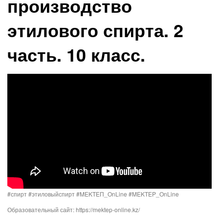
производство
этилового спирта. 2
часть. 10 класс.
#спирт #этиловыйспирт #MEKTEП_OnLine #MEKTEP_OnLine
Образовательный сайт: https://mektep-online.kz/