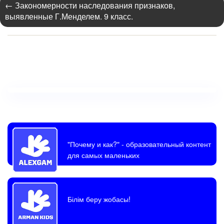
←
Закономерности наследования признаков,
выявленные Г.Менделем. 9 класс.
"Почему и как?"
- образовательный контент
для самых маленьких
Білім беру жобасы!