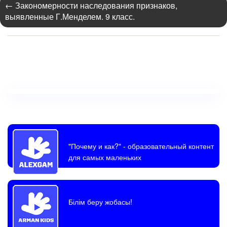
←
Закономерности наследования признаков,
выявленные Г.Менделем. 9 класс.
"Почему и как?"
- образовательный контент
для самых маленьких
Білім беру жобасы!