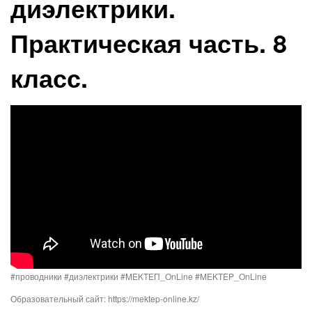
диэлектрики.
Практическая часть. 8
класс.
#проводники #диэлектрики #MEKTEП_OnLine #MEKTEP_OnLine
Образовательный сайт: https://mektep-online.kz/