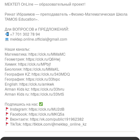
МЕКТЕП OnLine — образовательный проект!
Ринат Ибраимов — преподаватель «Физико-Математическая Школа
TAMOS Education».
Для ВОПРОСОВ и ПРЕДЛОЖЕНИЙ:
+7 701 302 78 94
mektep.online.official@gmail.com
Наши каналы:
Математика: https://clck.ru/MMaMC
Геометрия: https://clck.ru/Q6Hwj
Химия: https://clck.ru/MPbjf​
Биология: https://clck.ru/MMaKL​​​​​​
География KZ: https://clck.ru/343MDQ
География: https://clck.ru/33tvpc
English: https://clck.ru/amkwk
Arman Kids kz: https://clck.ru/33tvru
Arman Kids ru: https://clck.ru/33tvtS
Подпишись на нас
Instagram: https://clck.ru/MU2dB
Facebook: https://clck.ru/MKQ5a
Вконтакте: https://vk.com/public191962382
TikTok: https://tiktok.com/@mektep_online_kz