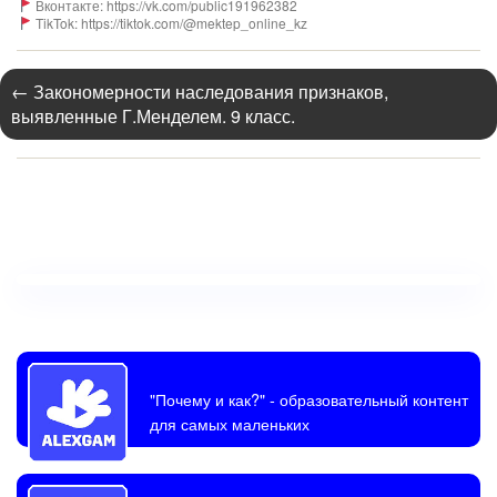
Вконтакте: https://vk.com/public191962382
TikTok: https://tiktok.com/@mektep_online_kz
←
Закономерности наследования признаков,
выявленные Г.Менделем. 9 класс.
"Почему и как?"
- образовательный контент
для самых маленьких