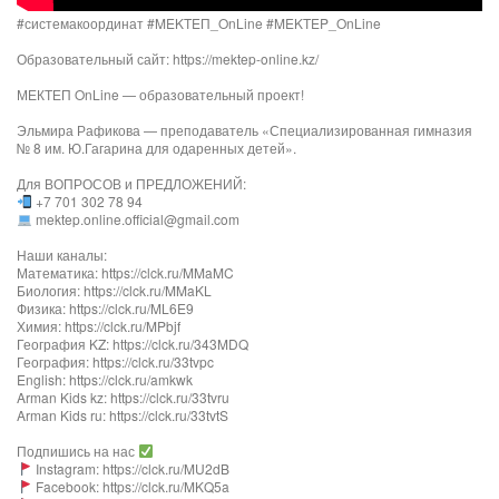
#системакоординат #MEKTEП_OnLine #MEKTEP_OnLine
Образовательный сайт: https://mektep-online.kz/
МЕКТЕП OnLine — образовательный проект!
Эльмира Рафикова — преподаватель «Специализированная гимназия
№ 8 им. Ю.Гагарина для одаренных детей».
Для ВОПРОСОВ и ПРЕДЛОЖЕНИЙ:
+7 701 302 78 94
mektep.online.official@gmail.com
Наши каналы:
Математика: https://clck.ru/MMaMC
Биология: https://clck.ru/MMaKL
Физика: https://clck.ru/ML6E9
Химия: https://clck.ru/MPbjf
География KZ: https://clck.ru/343MDQ
География: https://clck.ru/33tvpc
English: https://clck.ru/amkwk
Arman Kids kz: https://clck.ru/33tvru
Arman Kids ru: https://clck.ru/33tvtS
Подпишись на нас
Instagram: https://clck.ru/MU2dB
Facebook: https://clck.ru/MKQ5a