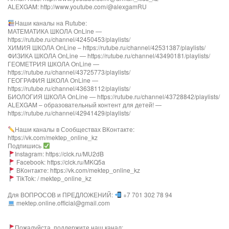
ALEXGAM: http://www.youtube.com/@alexgamRU
Наши каналы на Rutube:
МАТЕМАТИКА ШКОЛА OnLine —
https://rutube.ru/channel/42450453/playlists/
ХИМИЯ ШКОЛА OnLine – https://rutube.ru/channel/42531387/playlists/
ФИЗИКА ШКОЛА OnLine — https://rutube.ru/channel/43490181/playlists/
ГЕОМЕТРИЯ ШКОЛА OnLine —
https://rutube.ru/channel/43725773/playlists/
ГЕОГРАФИЯ ШКОЛА OnLine —
https://rutube.ru/channel/43638112/playlists/
БИОЛОГИЯ ШКОЛА OnLine — https://rutube.ru/channel/43728842/playlists/
ALEXGAM – образовательный контент для детей! —
https://rutube.ru/channel/42941429/playlists/
Наши каналы в Сообществах ВКонтакте:
https://vk.com/mektep_online_kz
Подпишись
Instagram: https://clck.ru/MU2dB
Facebook: https://clck.ru/MKQ5a
ВКонтакте: https://vk.com/mektep_online_kz
TikTok: / mektep_online_kz
Для ВОПРОСОВ и ПРЕДЛОЖЕНИЙ:
+7 701 302 78 94
mektep.online.official@gmail.com
Пожалуйста, поддержите наш канал: