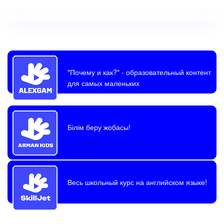
"Почему и как?"
- образовательный контент
для самых маленьких
Білім беру жобасы!
Весь школьный курс на английском языке!