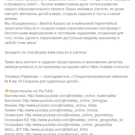
и проверить себя?». Тысячи комментариев дали толчок развитию
нашего образовательного проекта. Ваши любимые учителя, их уроки
смотрят миллионы детей в мире, создали задания и тесты к своим
урокам.
Мы объединились с Beeline Казахстан и компанией Hypermethod
запустили Oilau.kz и создали новую образовательную платформу с
бесплатными видеоуроками и тестовыми заданиями, созданную для
того, чтобы сделать образование доступным каждому школьнику в
любой точке мира!
Заходите на платформу www.oilau.kz и учитесь!
Также весь контент и задания представлены в приложении Janymda
(www.janymda.kz) и по прежнему на нашем сайте https://mektep-online.kz/
Эльмира Рафикова — преподаватель «Специализированная гимназия
№ 8 им. Ю.Гагарина для одаренных детей».
Наши каналы на YouTube:
Математика: http://www.youtube.com/@mektep_online_matematika
Биология: http://www.youtube.com/@mektep_online_biologiya
Физика: http://www.youtube.com/@mektep_online_fizika
Химия: http://www.youtube.com/@mektep_online_himiya
Геометрия: http://www.youtube.com/@mektep_online_geometriya
География KZ: http://www.youtube.com/@mektep_online_geografiya_kz
География: http://www.youtube.com/@mektep_online_geografiya
SKILL JET: http://www.youtube.com/@SkillJet_ENG
Arman Kids: http://www.youtube.com/@arman_kids_kz