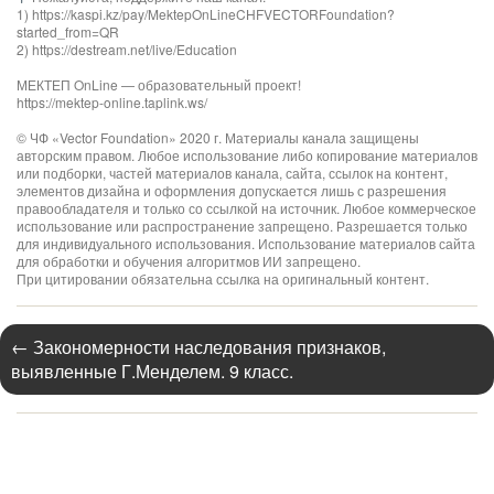
1) https://kaspi.kz/pay/MektepOnLineCHFVECTORFoundation?
started_from=QR
2) https://destream.net/live/Education
МЕКТЕП OnLine — образовательный проект!
https://mektep-online.taplink.ws/
© ЧФ «Vector Foundation» 2020 г. Материалы канала защищены
авторским правом. Любое использование либо копирование материалов
или подборки, частей материалов канала, сайта, ссылок на контент,
элементов дизайна и оформления допускается лишь с разрешения
правообладателя и только со ссылкой на источник. Любое коммерческое
использование или распространение запрещено. Разрешается только
для индивидуального использования. Использование материалов сайта
для обработки и обучения алгоритмов ИИ запрещено.
При цитировании обязательна ссылка на оригинальный контент.
←
Закономерности наследования признаков,
выявленные Г.Менделем. 9 класс.