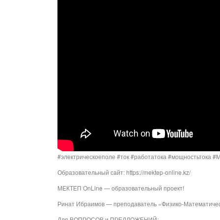
#электрическоеполе #ток #работатока #мощностьтока #M
Образовательный сайт: https://mektep-online.kz/
МЕКТЕП OnLine — образовательный проект!
Ринат Ибраимов — преподаватель «Физико-Математичес
Для ВОПРОСОВ и ПРЕДЛОЖЕНИЙ: