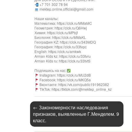
+7 701 302 78 94
mektep.online.official@gmail.com
Наши каналы:
Математика: https://clck.ru/MMaMC
Геометрия: https://clck.ru/Q6Hwj
Химия: https://clck.ru/MPbjf​
Биология: https://clck.ru/MMaKL​​​​​​
География KZ: https://clck.ru/343MDQ
География: https://clck.ru/33tvpc
English: https://clck.ru/amkwk
Arman Kids kz: https://clck.ru/33tvru
Arman Kids ru: https://clck.ru/33tvtS
Подпишись на нас
Instagram: https://clck.ru/MU2dB
Facebook: https://clck.ru/MKQ5a
Вконтакте: https://vk.com/public191962382
TikTok: https://tiktok.com/@mektep_online_kz
←
Закономерности наследования
признаков, выявленные Г.Менделем. 9
класс.