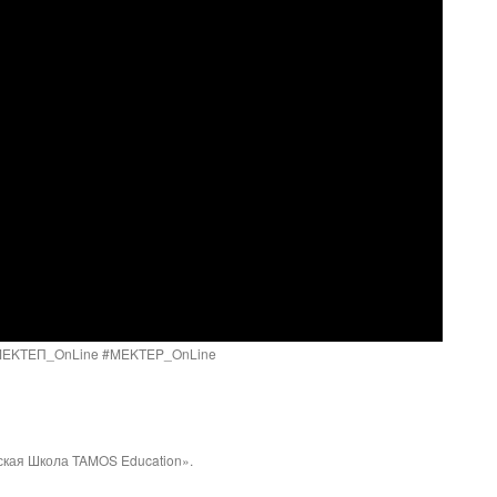
EKTEП_OnLine​​ #MEKTEP_OnLine​​
кая Школа TAMOS Education».