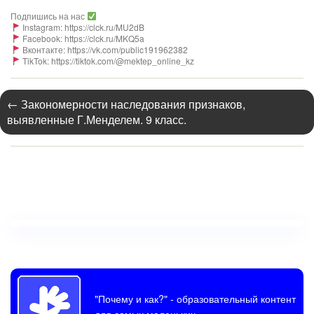
Подпишись на нас
Instagram: https://clck.ru/MU2dB
Facebook: https://clck.ru/MKQ5a
Вконтакте: https://vk.com/public191962382
TikTok: https://tiktok.com/@mektep_online_kz
←
Закономерности наследования признаков,
выявленные Г.Менделем. 9 класс.
"Почему и как?"
- образовательный контент
для самых маленьких