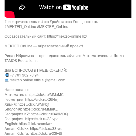
#электрическоеполе #ток #работатока #мощностьтока
#MEKTEП_OnLine​​ #MEKTEP_OnLine​​
Образовательный сайт: https://mektep-online.kz/
МЕКТЕП OnLine — образовательный проект!
Ринат Ибраимов — преподаватель «Физико-Математическая Школа
TAMOS Education».
Для ВОПРОСОВ и ПРЕДЛОЖЕНИЙ:
+7 701 302 78 94
mektep.online.official@gmail.com
Наши каналы:
Математика: https://clck.ru/MMaMC
Геометрия: https://clck.ru/Q6Hwj
Химия: https://clck.ru/MPbjf​
Биология: https://clck.ru/MMaKL​​​​​​
География KZ: https://clck.ru/343MDQ
География: https://clck.ru/33tvpc
English: https://clck.ru/amkwk
Arman Kids kz: https://clck.ru/33tvru
Arman Kids ru: https://clck.ru/33tvtS