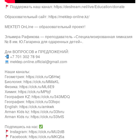
Поддержать наш канал: https://destream.net/live/Education/donate
Образовательный сайт: https://mektep-online.kz/
МЕКТЕП OnLine — образовательный проект!
Эльмира Рафикова — преподаватель «Специализированная гимназия
№ 8 им. Ю.Гагарина для одаренных детей».
Для ВОПРОСОВ и ПРЕДЛОЖЕНИЙ:
+7 701 302 78 94
mektep.online.official@gmail.com
Наши каналы:
Геометрия: https://clck.ru/Q6Hwj
Биология: https://clck.ru/MMaKL
Физика: https://clck.ru/ML6E9
Химия: https://clck.ru/MPbjf
География KZ: https://clck.ru/343MDQ
География: https://clck.ru/33tvpc
English: https://clck.ru/amkwk
Arman Kids kz: https://clck.ru/33tvru
Arman Kids ru: https://clck.ru/33tvtS
Подпишись на нас
Instagram: https://clck.ru/MU2dB
Facebook: https://clck.ru/MKQ5a