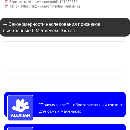
Вконтакте: https://vk.com/public191962382
TikTok: https://tiktok.com/@mektep_online_kz
←
Закономерности наследования признаков,
выявленные Г.Менделем. 9 класс.
"Почему и как?"
- образовательный контент
для самых маленьких