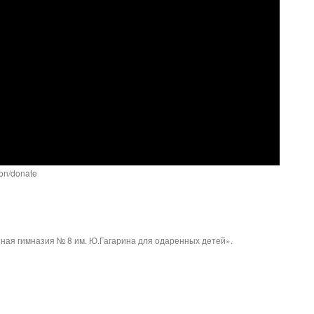
ion/donate
ая гимназия № 8 им. Ю.Гагарина для одаренных детей».