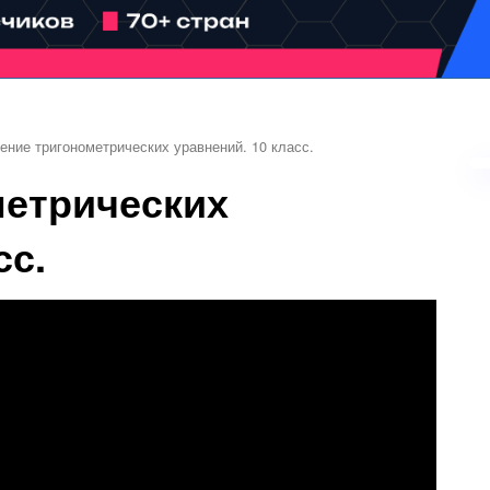
ение тригонометрических уравнений. 10 класс.
метрических
сс.