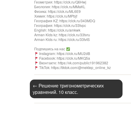
Геометрия: https://clck.ru/Q6Hwj
Биология: https://clck.ru/MMaKL
Физика: https://clck.ru/ML6E9
Химия: https://clck.ru/MPbjf
География KZ: https://clck.ru/343MDQ
География: https://clck.ru/33tvpc
English: https://clck.ru/amkwk
Arman Kids kz: https://clck.ru/33tvru
Arman Kids ru: https://clck.ru/33tvtS
Подпишись на нас
Instagram: https://clck.ru/MU2dB
Facebook: https://clck.ru/MKQ5a
Вконтакте: https://vk.com/public191962382
TikTok: https://tiktok.com/@mektep_online_kz
←
Решение тригонометрических
уравнений. 10 класс.