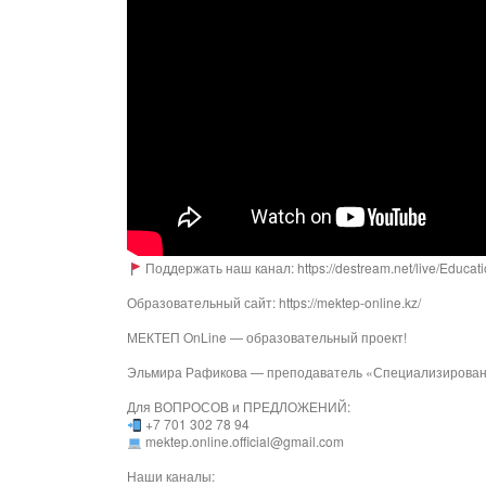
Поддержать наш канал: https://destream.net/live/Educat
Образовательный сайт: https://mektep-online.kz/
МЕКТЕП OnLine — образовательный проект!
Эльмира Рафикова — преподаватель «Специализированн
Для ВОПРОСОВ и ПРЕДЛОЖЕНИЙ:
+7 701 302 78 94
mektep.online.official@gmail.com
Наши каналы: