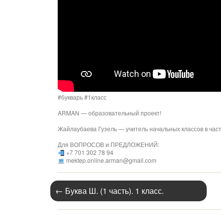
#букварь #1класс
ARMAN — образовательный проект!
Жайлаубаева Гузель — учитель начальных классов в ча
Для ВОПРОСОВ и ПРЕДЛОЖЕНИЙ:
+7 701 302 78 94
mektep.online.arman@gmail.com
←
Буква Ш. (1 часть). 1 класс.