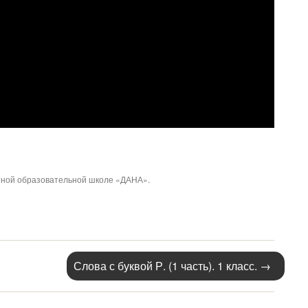
стной образовательной школе «ДАНА».
Слова с буквой Р. (1 часть). 1 класс.
→