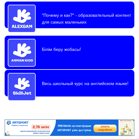
"Почему и как?"
- образовательный контент
для самых маленьких
Білім беру жобасы!
Весь школьный курс на английском языке!