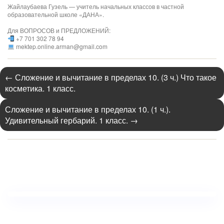
Жайлаубаева Гузель — учитель начальных классов в частной
образовательной школе «ДАНА».
Для ВОПРОСОВ и ПРЕДЛОЖЕНИЙ:
+7 701 302 78 94
mektep.online.arman@gmail.com
←
Сложение и вычитание в пределах 10. (3 ч.) Что такое
косметика. 1 класс.
Сложение и вычитание в пределах 10. (1 ч.).
Удивительный гербарий. 1 класс.
→