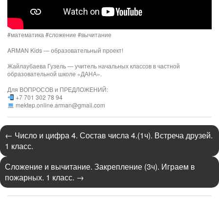
#математика #сложение #вычитание
ARMAN Kids — образовательный проект!
Жайлаубаева Гузель — учитель начальных классов в частной
образовательной школе «ДАНА».
Для ВОПРОСОВ и ПРЕДЛОЖЕНИЙ:
+7 701 302 78 94
mektep.online.arman@gmail.com
←
Число и цифра 4. Состав числа 4.(1ч). Встреча друзей.
1 класс.
Сложение и вычитание. Закрепление (3ч). Играем в
пожарных. 1 класс.
→