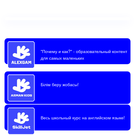
"Почему и как?"
- образовательный контент
для самых маленьких
Білім беру жобасы!
Весь школьный курс на английском языке!