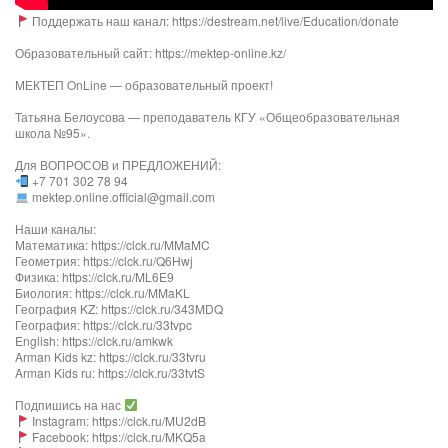
Поддержать наш канал: https://destream.net/live/Education/donate
Образовательный сайт: https://mektep-online.kz/
МЕКТЕП OnLine — образовательный проект!
Татьяна Белоусова — преподаватель КГУ «Общеобразовательная
школа №95».
Для ВОПРОСОВ и ПРЕДЛОЖЕНИЙ:
+7 701 302 78 94
mektep.online.official@gmail.com
Наши каналы:
Математика: https://clck.ru/MMaMC
Геометрия: https://clck.ru/Q6Hwj
Физика: https://clck.ru/ML6E9
Биология: https://clck.ru/MMaKL​​​​​​
География KZ: https://clck.ru/343MDQ
География: https://clck.ru/33tvpc
English: https://clck.ru/amkwk
Arman Kids kz: https://clck.ru/33tvru
Arman Kids ru: https://clck.ru/33tvtS
Подпишись на нас
Instagram: https://clck.ru/MU2dB
Facebook: https://clck.ru/MKQ5a