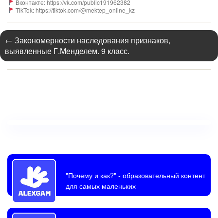
Вконтакте: https://vk.com/public191962382
TikTok: https://tiktok.com/@mektep_online_kz
←
Закономерности наследования признаков,
выявленные Г.Менделем. 9 класс.
"Почему и как?"
- образовательный контент
для самых маленьких