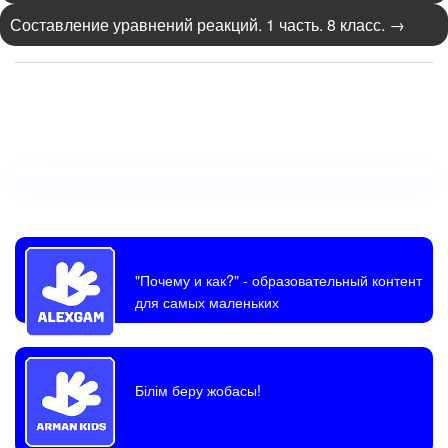
Составление уравнений реакций. 1 часть. 8 класс.
→
"Почему и как?"
- образовательный контент
для самых маленьких
Білім беру жобасы!