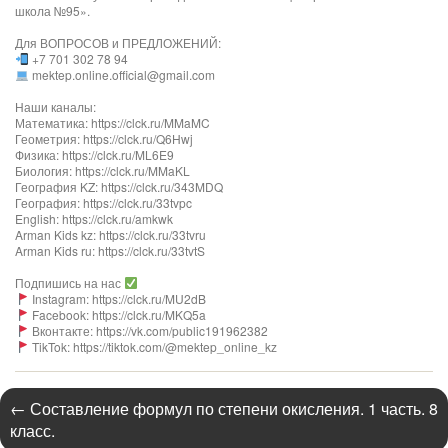
школа №95».
Для ВОПРОСОВ и ПРЕДЛОЖЕНИЙ:
+7 701 302 78 94
mektep.online.official@gmail.com
Наши каналы:
Математика: https://clck.ru/MMaMC
Геометрия: https://clck.ru/Q6Hwj
Физика: https://clck.ru/ML6E9
Биология: https://clck.ru/MMaKL​​​​​​
География KZ: https://clck.ru/343MDQ
География: https://clck.ru/33tvpc
English: https://clck.ru/amkwk
Arman Kids kz: https://clck.ru/33tvru
Arman Kids ru: https://clck.ru/33tvtS
Подпишись на нас
Instagram: https://clck.ru/MU2dB
Facebook: https://clck.ru/MKQ5a
Вконтакте: https://vk.com/public191962382
TikTok: https://tiktok.com/@mektep_online_kz
←
Составление формул по степени окисления. 1 часть. 8
класс.