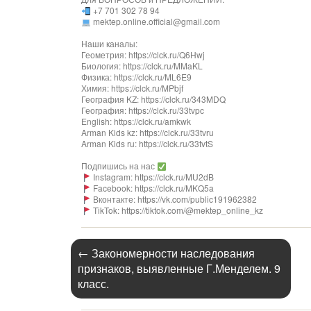
+7 701 302 78 94
mektep.online.official@gmail.com
Наши каналы:
Геометрия: https://clck.ru/Q6Hwj
Биология: https://clck.ru/MMaKL
Физика: https://clck.ru/ML6E9
Химия: https://clck.ru/MPbjf
География KZ: https://clck.ru/343MDQ
География: https://clck.ru/33tvpc
English: https://clck.ru/amkwk
Arman Kids kz: https://clck.ru/33tvru
Arman Kids ru: https://clck.ru/33tvtS
Подпишись на нас
Instagram: https://clck.ru/MU2dB
Facebook: https://clck.ru/MKQ5a
Вконтакте: https://vk.com/public191962382
TikTok: https://tiktok.com/@mektep_online_kz
←
Закономерности наследования
признаков, выявленные Г.Менделем. 9
класс.