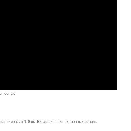
ion/donate
ая гимназия № 8 им. Ю.Гагарина для одаренных детей».