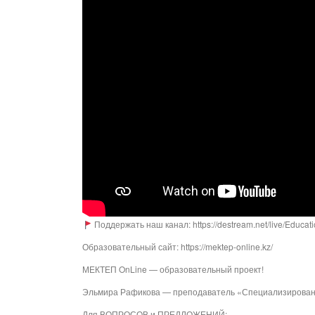
Поддержать наш канал: https://destream.net/live/Educat
Образовательный сайт: https://mektep-online.kz/
МЕКТЕП OnLine — образовательный проект!
Эльмира Рафикова — преподаватель «Специализированн
Для ВОПРОСОВ и ПРЕДЛОЖЕНИЙ: