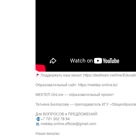
Поддержать наш канал: https://destream.net/live/Educat
Образовательный сайт: https://mektep-online.kz/
МЕКТЕП OnLine — образовательный проект!
Татьяна Белоусова — преподаватель КГУ «Общеобразов
Для ВОПРОСОВ и ПРЕДЛОЖЕНИЙ:
+7 701 302 78 94
mektep.online.official@gmail.com
Наши каналы: