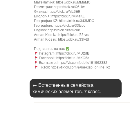
Математика: https://clck.ru/MMaMC
Геометрия: https://clck.ru/Q6Hwj
Физика: https://clck.ru/ML6E9
Биология: https://clck.ru/MMaKL​​​​​​
География KZ: https://clck.ru/343MDQ
География: https://clck.ru/33tvpc
English: https://clck.ru/amkwk
Arman Kids kz: https://clck.ru/33tvru
Arman Kids ru: https://clck.ru/33tvtS
Подпишись на нас
Instagram: https://clck.ru/MU2dB
Facebook: https://clck.ru/MKQ5a
Вконтакте: https://vk.com/public191962382
TikTok: https://tiktok.com/@mektep_online_kz
←
Естественные семейства
химических элементов. 7 класс.