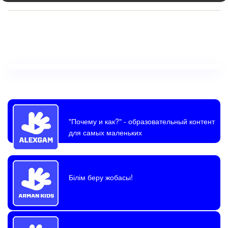
"Почему и как?"
- образовательный контент
для самых маленьких
Білім беру жобасы!