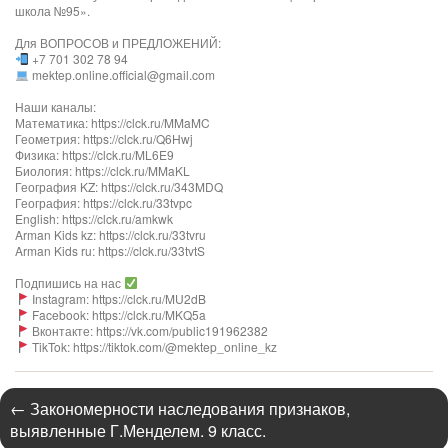
школа №95».
Для ВОПРОСОВ и ПРЕДЛОЖЕНИЙ:
+7 701 302 78 94
mektep.online.official@gmail.com
Наши каналы:
Математика: https://clck.ru/MMaMC
Геометрия: https://clck.ru/Q6Hwj
Физика: https://clck.ru/ML6E9
Биология: https://clck.ru/MMaKL​​​​​​
География KZ: https://clck.ru/343MDQ
География: https://clck.ru/33tvpc
English: https://clck.ru/amkwk
Arman Kids kz: https://clck.ru/33tvru
Arman Kids ru: https://clck.ru/33tvtS
Подпишись на нас
Instagram: https://clck.ru/MU2dB
Facebook: https://clck.ru/MKQ5a
Вконтакте: https://vk.com/public191962382
TikTok: https://tiktok.com/@mektep_online_kz
←
Закономерности наследования признаков,
выявленные Г.Менделем. 9 класс.