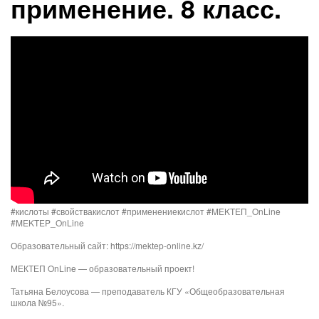
применение. 8 класс.
#кислоты #свойствакислот #применениекислот #MEKTEП_OnLine
#MEKTEP_OnLine
Образовательный сайт: https://mektep-online.kz/
МЕКТЕП OnLine — образовательный проект!
Татьяна Белоусова — преподаватель КГУ «Общеобразовательная
школа №95».