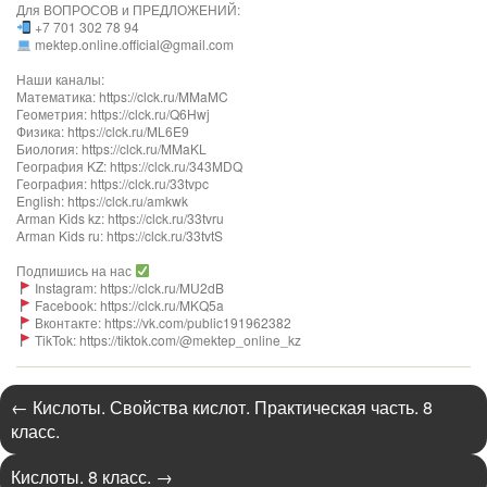
Для ВОПРОСОВ и ПРЕДЛОЖЕНИЙ:
+7 701 302 78 94
mektep.online.official@gmail.com
Наши каналы:
Математика: https://clck.ru/MMaMC
Геометрия: https://clck.ru/Q6Hwj
Физика: https://clck.ru/ML6E9
Биология: https://clck.ru/MMaKL​​​​​​
География KZ: https://clck.ru/343MDQ
География: https://clck.ru/33tvpc
English: https://clck.ru/amkwk
Arman Kids kz: https://clck.ru/33tvru
Arman Kids ru: https://clck.ru/33tvtS
Подпишись на нас
Instagram: https://clck.ru/MU2dB
Facebook: https://clck.ru/MKQ5a
Вконтакте: https://vk.com/public191962382
TikTok: https://tiktok.com/@mektep_online_kz
←
Кислоты. Свойства кислот. Практическая часть. 8
класс.
Кислоты. 8 класс.
→