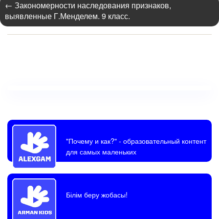
←
Закономерности наследования признаков,
выявленные Г.Менделем. 9 класс.
"Почему и как?"
- образовательный контент
для самых маленьких
Білім беру жобасы!