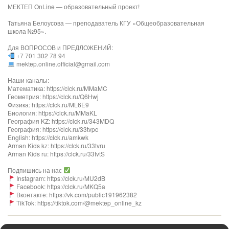
МЕКТЕП OnLine — образовательный проект!
Татьяна Белоусова — преподаватель КГУ «Общеобразовательная
школа №95».
Для ВОПРОСОВ и ПРЕДЛОЖЕНИЙ:
+7 701 302 78 94
mektep.online.official@gmail.com
Наши каналы:
Математика: https://clck.ru/MMaMC
Геометрия: https://clck.ru/Q6Hwj
Физика: https://clck.ru/ML6E9
Биология: https://clck.ru/MMaKL​​​​​​
География KZ: https://clck.ru/343MDQ
География: https://clck.ru/33tvpc
English: https://clck.ru/amkwk
Arman Kids kz: https://clck.ru/33tvru
Arman Kids ru: https://clck.ru/33tvtS
Подпишись на нас
Instagram: https://clck.ru/MU2dB
Facebook: https://clck.ru/MKQ5a
Вконтакте: https://vk.com/public191962382
TikTok: https://tiktok.com/@mektep_online_kz