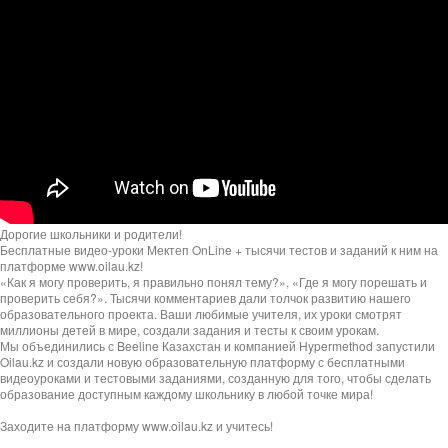
Дорогие школьники и родители!
Бесплатные видео-уроки Мектеп OnLine + тысячи тестов и заданий к ним на
платформе www.oilau.kz!
«Как я могу проверить, я правильно понял тему?», «Где я могу порешать и
проверить себя?». Тысячи комментариев дали толчок развитию нашего
образовательного проекта. Ваши любимые учителя, их уроки смотрят
миллионы детей в мире, создали задания и тесты к своим урокам.
Мы объединились с Beeline Казахстан и компанией Hypermethod запустили
Oilau.kz и создали новую образовательную платформу с бесплатными
видеоуроками и тестовыми заданиями, созданную для того, чтобы сделать
образование доступным каждому школьнику в любой точке мира!
Заходите на платформу www.oilau.kz и учитесь!