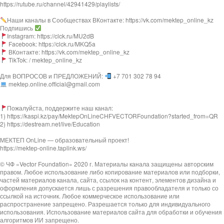
https://rutube.ru/channel/42941429/playlists/
Наши каналы в Сообществах ВКонтакте: https://vk.com/mektep_online_kz
Подпишись
Instagram: https://clck.ru/MU2dB
Facebook: https://clck.ru/MKQ5a
ВКонтакте: https://vk.com/mektep_online_kz
TikTok: / mektep_online_kz
Для ВОПРОСОВ и ПРЕДЛОЖЕНИЙ:
+7 701 302 78 94
mektep.online.official@gmail.com
Пожалуйста, поддержите наш канал:
1) https://kaspi.kz/pay/MektepOnLineCHFVECTORFoundation?started_from=QR
2) https://destream.net/live/Education
МЕКТЕП OnLine — образовательный проект!
https://mektep-online.taplink.ws/
© ЧФ «Vector Foundation» 2020 г. Материалы канала защищены авторским
правом. Любое использование либо копирование материалов или подборки,
частей материалов канала, сайта, ссылок на контент, элементов дизайна и
оформления допускается лишь с разрешения правообладателя и только со
ссылкой на источник. Любое коммерческое использование или
распространение запрещено. Разрешается только для индивидуального
использования. Использование материалов сайта для обработки и обучения
алгоритмов ИИ запрещено.