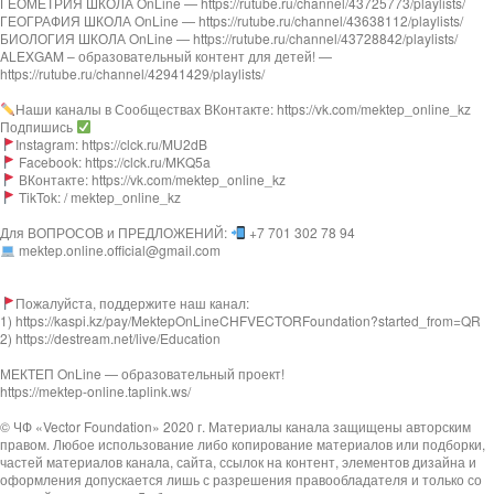
ГЕОМЕТРИЯ ШКОЛА OnLine — https://rutube.ru/channel/43725773/playlists/
ГЕОГРАФИЯ ШКОЛА OnLine — https://rutube.ru/channel/43638112/playlists/
БИОЛОГИЯ ШКОЛА OnLine — https://rutube.ru/channel/43728842/playlists/
ALEXGAM – образовательный контент для детей! —
https://rutube.ru/channel/42941429/playlists/
Наши каналы в Сообществах ВКонтакте: https://vk.com/mektep_online_kz
Подпишись
Instagram: https://clck.ru/MU2dB
Facebook: https://clck.ru/MKQ5a
ВКонтакте: https://vk.com/mektep_online_kz
TikTok: / mektep_online_kz
Для ВОПРОСОВ и ПРЕДЛОЖЕНИЙ:
+7 701 302 78 94
mektep.online.official@gmail.com
Пожалуйста, поддержите наш канал:
1) https://kaspi.kz/pay/MektepOnLineCHFVECTORFoundation?started_from=QR
2) https://destream.net/live/Education
МЕКТЕП OnLine — образовательный проект!
https://mektep-online.taplink.ws/
© ЧФ «Vector Foundation» 2020 г. Материалы канала защищены авторским
правом. Любое использование либо копирование материалов или подборки,
частей материалов канала, сайта, ссылок на контент, элементов дизайна и
оформления допускается лишь с разрешения правообладателя и только со