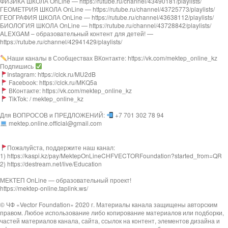
ФИЗИКА ШКОЛА OnLine — https://rutube.ru/channel/43490181/playlists/
ГЕОМЕТРИЯ ШКОЛА OnLine — https://rutube.ru/channel/43725773/playlists/
ГЕОГРАФИЯ ШКОЛА OnLine — https://rutube.ru/channel/43638112/playlists/
БИОЛОГИЯ ШКОЛА OnLine — https://rutube.ru/channel/43728842/playlists/
ALEXGAM – образовательный контент для детей! —
https://rutube.ru/channel/42941429/playlists/
Наши каналы в Сообществах ВКонтакте: https://vk.com/mektep_online_kz
Подпишись
Instagram: https://clck.ru/MU2dB
Facebook: https://clck.ru/MKQ5a
ВКонтакте: https://vk.com/mektep_online_kz
TikTok: / mektep_online_kz
Для ВОПРОСОВ и ПРЕДЛОЖЕНИЙ:
+7 701 302 78 94
mektep.online.official@gmail.com
Пожалуйста, поддержите наш канал:
1) https://kaspi.kz/pay/MektepOnLineCHFVECTORFoundation?started_from=QR
2) https://destream.net/live/Education
МЕКТЕП OnLine — образовательный проект!
https://mektep-online.taplink.ws/
© ЧФ «Vector Foundation» 2020 г. Материалы канала защищены авторским
правом. Любое использование либо копирование материалов или подборки,
частей материалов канала, сайта, ссылок на контент, элементов дизайна и