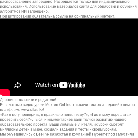
распространение запрещено. Разрешается только для индивидуального
использования. Использование материалов сайта для обработки и обучения
алгоритмов ИИ запрещено.
При цитировании обязательна ссылка на оригинальный контент.
Дорогие школьники и родители!
Бесплатные видео-уроки Мектеп OnLine + тысячи тестов и заданий к ним на
платформе www.oilau.kz!
«Как я могу проверить, я правильно понял тему?», «Где я могу порешать и
проверить себя?». Тысячи комментариев дали толчок развитию нашего
образовательного проекта. Ваши любимые учителя, их уроки смотрят
миллионы детей в мире, создали задания и тесты к своим урокам.
Мы объединились с Beeline Казахстан и компанией Hypermethod запустили