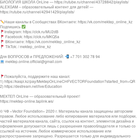
БИОЛОГИЯ ШКОЛА OnLine — https://rutube.ru/channel/43728842/playlists/
ALEXGAM – образовательный контент для детей! —
https://rutube.ru/channel/42941429/playlists/
Наши каналы в Сообществах ВКонтакте: https://vk.com/mektep_online_kz
Подпишись
Instagram: https://clck.ru/MU2dB
Facebook: https://clck.ru/MKQ5a
ВКонтакте: https://vk.com/mektep_online_kz
TikTok: / mektep_online_kz
Для ВОПРОСОВ и ПРЕДЛОЖЕНИЙ:
+7 701 302 78 94
mektep.online.official@gmail.com
Пожалуйста, поддержите наш канал:
1) https://kaspi.kz/pay/MektepOnLineCHFVECTORFoundation?started_from=QR
2) https://destream.net/live/Education
МЕКТЕП OnLine — образовательный проект!
https://mektep-online.taplink.ws/
© ЧФ «Vector Foundation» 2020 г. Материалы канала защищены авторским
правом. Любое использование либо копирование материалов или подборки,
частей материалов канала, сайта, ссылок на контент, элементов дизайна и
оформления допускается лишь с разрешения правообладателя и только со
ссылкой на источник. Любое коммерческое использование или
распространение запрещено. Разрешается только для индивидуального