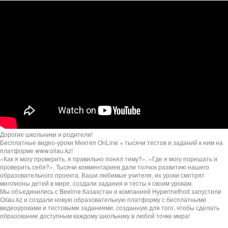
Дорогие школьники и родители!
Бесплатные видео-уроки Мектеп OnLine + тысячи тестов и заданий к ним на
платформе www.oilau.kz!
«Как я могу проверить, я правильно понял тему?», «Где я могу порешать и
проверить себя?». Тысячи комментариев дали толчок развитию нашего
образовательного проекта. Ваши любимые учителя, их уроки смотрят
миллионы детей в мире, создали задания и тесты к своим урокам.
Мы объединились с Beeline Казахстан и компанией Hypermethod запустили
Oilau.kz и создали новую образовательную платформу с бесплатными
видеоуроками и тестовыми заданиями, созданную для того, чтобы сделать
образование доступным каждому школьнику в любой точке мира!