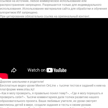
ссылкой на источник. Любое коммерческое использование или
распространение запрещено. Разрешается только для индивидуального
использования. Использование материалов сайта для обработки и обучения
алгоритмов ИИ запрещено.
При цитировании обязательна ссылка на оригинальный контент.
Дорогие школьники и родители!
Бесплатные видео-уроки Мектеп OnLine + тысячи тестов и заданий к ним на
платформе www.oilau.kz!
«Как я могу проверить, я правильно понял тему?», «Где я могу порешать и
проверить себя?». Тысячи комментариев дали толчок развитию нашего
образовательного проекта. Ваши любимые учителя, их уроки смотрят
миллионы детей в мире, создали задания и тесты к своим урокам.