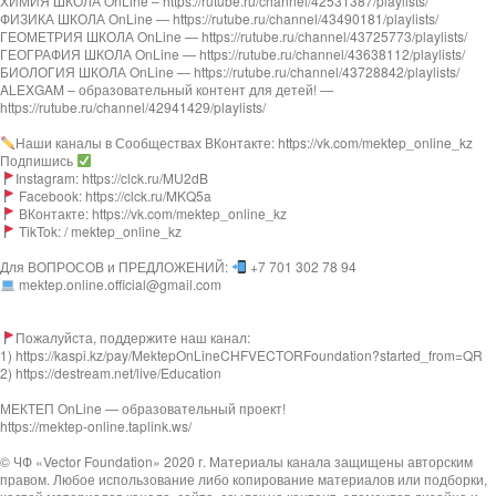
ХИМИЯ ШКОЛА OnLine – https://rutube.ru/channel/42531387/playlists/
ФИЗИКА ШКОЛА OnLine — https://rutube.ru/channel/43490181/playlists/
ГЕОМЕТРИЯ ШКОЛА OnLine — https://rutube.ru/channel/43725773/playlists/
ГЕОГРАФИЯ ШКОЛА OnLine — https://rutube.ru/channel/43638112/playlists/
БИОЛОГИЯ ШКОЛА OnLine — https://rutube.ru/channel/43728842/playlists/
ALEXGAM – образовательный контент для детей! —
https://rutube.ru/channel/42941429/playlists/
Наши каналы в Сообществах ВКонтакте: https://vk.com/mektep_online_kz
Подпишись
Instagram: https://clck.ru/MU2dB
Facebook: https://clck.ru/MKQ5a
ВКонтакте: https://vk.com/mektep_online_kz
TikTok: / mektep_online_kz
Для ВОПРОСОВ и ПРЕДЛОЖЕНИЙ:
+7 701 302 78 94
mektep.online.official@gmail.com
Пожалуйста, поддержите наш канал:
1) https://kaspi.kz/pay/MektepOnLineCHFVECTORFoundation?started_from=QR
2) https://destream.net/live/Education
МЕКТЕП OnLine — образовательный проект!
https://mektep-online.taplink.ws/
© ЧФ «Vector Foundation» 2020 г. Материалы канала защищены авторским
правом. Любое использование либо копирование материалов или подборки,