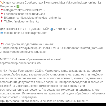
Наши каналы в Сообществах ВКонтакте: https://vk.com/mektep_online_kz
Подпишись
Instagram: https://clck.ru/MU2dB
Facebook: https://clck.ru/MKQ5a
ВКонтакте: https://vk.com/mektep_online_kz
TikTok: / mektep_online_kz
Для ВОПРОСОВ и ПРЕДЛОЖЕНИЙ:
+7 701 302 78 94
mektep.online.official@gmail.com
Пожалуйста, поддержите наш канал:
1) https://kaspi.kz/pay/MektepOnLineCHFVECTORFoundation?started_from=QR
2) https://destream.net/live/Education
МЕКТЕП OnLine — образовательный проект!
https://mektep-online.taplink.ws/
© ЧФ «Vector Foundation» 2020 г. Материалы канала защищены авторским
правом. Любое использование либо копирование материалов или подборки,
частей материалов канала, сайта, ссылок на контент, элементов дизайна и
оформления допускается лишь с разрешения правообладателя и только со
ссылкой на источник. Любое коммерческое использование или
распространение запрещено. Разрешается только для индивидуального
использования. Использование материалов сайта для обработки и обучения
алгоритмов ИИ запрещено.
При цитировании обязательна ссылка на оригинальный контент.