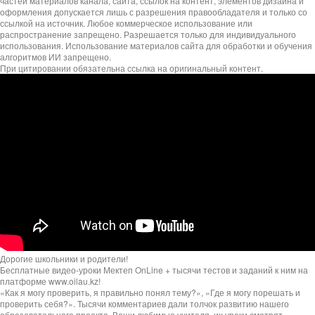
частей материалов канала, сайта, ссылок на контент, элементов дизайна и
оформления допускается лишь с разрешения правообладателя и только со
ссылкой на источник. Любое коммерческое использование или
распространение запрещено. Разрешается только для индивидуального
использования. Использование материалов сайта для обработки и обучения
алгоритмов ИИ запрещено.
При цитировании обязательна ссылка на оригинальный контент.
Дорогие школьники и родители!
Бесплатные видео-уроки Мектеп OnLine + тысячи тестов и заданий к ним на
платформе www.oilau.kz!
«Как я могу проверить, я правильно понял тему?», «Где я могу порешать и
проверить себя?». Тысячи комментариев дали толчок развитию нашего
образовательного проекта. Ваши любимые учителя, их уроки смотрят