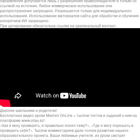
оформления допускается лишь с разрешения правообладателя и только со
ссылкой на источник. Любое коммерческое использование или
распространение запрещено. Разрешается только для индивидуального
использования. Использование материалов сайта для обработки и обучения
алгоритмов ИИ запрещено.
При цитировании обязательна ссылка на оригинальный контент.
Дорогие школьники и родители!
Бесплатные видео-уроки Мектеп OnLine + тысячи тестов и заданий к ним на
платформе www.oilau.kz!
«Как я могу проверить, я правильно понял тему?», «Где я могу порешать и
проверить себя?». Тысячи комментариев дали толчок развитию нашего
образовательного проекта. Ваши любимые учителя, их уроки смотрят