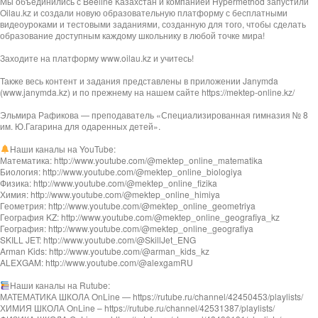
Мы объединились с Beeline Казахстан и компанией Hypermethod запустили
Oilau.kz и создали новую образовательную платформу с бесплатными
видеоуроками и тестовыми заданиями, созданную для того, чтобы сделать
образование доступным каждому школьнику в любой точке мира!
Заходите на платформу www.oilau.kz и учитесь!
Также весь контент и задания представлены в приложении Janymda
(www.janymda.kz) и по прежнему на нашем сайте https://mektep-online.kz/
Эльмира Рафикова — преподаватель «Специализированная гимназия № 8
им. Ю.Гагарина для одаренных детей».
Наши каналы на YouTube:
Математика: http://www.youtube.com/@mektep_online_matematika
Биология: http://www.youtube.com/@mektep_online_biologiya
Физика: http://www.youtube.com/@mektep_online_fizika
Химия: http://www.youtube.com/@mektep_online_himiya
Геометрия: http://www.youtube.com/@mektep_online_geometriya
География KZ: http://www.youtube.com/@mektep_online_geografiya_kz
География: http://www.youtube.com/@mektep_online_geografiya
SKILL JET: http://www.youtube.com/@SkillJet_ENG
Arman Kids: http://www.youtube.com/@arman_kids_kz
ALEXGAM: http://www.youtube.com/@alexgamRU
Наши каналы на Rutube:
МАТЕМАТИКА ШКОЛА OnLine — https://rutube.ru/channel/42450453/playlists/
ХИМИЯ ШКОЛА OnLine – https://rutube.ru/channel/42531387/playlists/