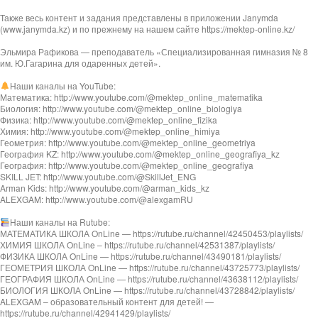
Также весь контент и задания представлены в приложении Janymda
(www.janymda.kz) и по прежнему на нашем сайте https://mektep-online.kz/
Эльмира Рафикова — преподаватель «Специализированная гимназия № 8
им. Ю.Гагарина для одаренных детей».
Наши каналы на YouTube:
Математика: http://www.youtube.com/@mektep_online_matematika
Биология: http://www.youtube.com/@mektep_online_biologiya
Физика: http://www.youtube.com/@mektep_online_fizika
Химия: http://www.youtube.com/@mektep_online_himiya
Геометрия: http://www.youtube.com/@mektep_online_geometriya
География KZ: http://www.youtube.com/@mektep_online_geografiya_kz
География: http://www.youtube.com/@mektep_online_geografiya
SKILL JET: http://www.youtube.com/@SkillJet_ENG
Arman Kids: http://www.youtube.com/@arman_kids_kz
ALEXGAM: http://www.youtube.com/@alexgamRU
Наши каналы на Rutube:
МАТЕМАТИКА ШКОЛА OnLine — https://rutube.ru/channel/42450453/playlists/
ХИМИЯ ШКОЛА OnLine – https://rutube.ru/channel/42531387/playlists/
ФИЗИКА ШКОЛА OnLine — https://rutube.ru/channel/43490181/playlists/
ГЕОМЕТРИЯ ШКОЛА OnLine — https://rutube.ru/channel/43725773/playlists/
ГЕОГРАФИЯ ШКОЛА OnLine — https://rutube.ru/channel/43638112/playlists/
БИОЛОГИЯ ШКОЛА OnLine — https://rutube.ru/channel/43728842/playlists/
ALEXGAM – образовательный контент для детей! —
https://rutube.ru/channel/42941429/playlists/