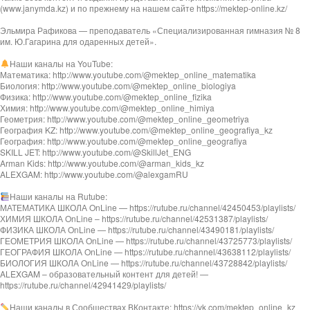
(www.janymda.kz) и по прежнему на нашем сайте https://mektep-online.kz/
Эльмира Рафикова — преподаватель «Специализированная гимназия № 8
им. Ю.Гагарина для одаренных детей».
Наши каналы на YouTube:
Математика: http://www.youtube.com/@mektep_online_matematika
Биология: http://www.youtube.com/@mektep_online_biologiya
Физика: http://www.youtube.com/@mektep_online_fizika
Химия: http://www.youtube.com/@mektep_online_himiya
Геометрия: http://www.youtube.com/@mektep_online_geometriya
География KZ: http://www.youtube.com/@mektep_online_geografiya_kz
География: http://www.youtube.com/@mektep_online_geografiya
SKILL JET: http://www.youtube.com/@SkillJet_ENG
Arman Kids: http://www.youtube.com/@arman_kids_kz
ALEXGAM: http://www.youtube.com/@alexgamRU
Наши каналы на Rutube:
МАТЕМАТИКА ШКОЛА OnLine — https://rutube.ru/channel/42450453/playlists/
ХИМИЯ ШКОЛА OnLine – https://rutube.ru/channel/42531387/playlists/
ФИЗИКА ШКОЛА OnLine — https://rutube.ru/channel/43490181/playlists/
ГЕОМЕТРИЯ ШКОЛА OnLine — https://rutube.ru/channel/43725773/playlists/
ГЕОГРАФИЯ ШКОЛА OnLine — https://rutube.ru/channel/43638112/playlists/
БИОЛОГИЯ ШКОЛА OnLine — https://rutube.ru/channel/43728842/playlists/
ALEXGAM – образовательный контент для детей! —
https://rutube.ru/channel/42941429/playlists/
Наши каналы в Сообществах ВКонтакте: https://vk.com/mektep_online_kz