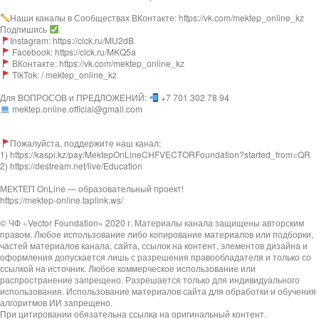
Наши каналы в Сообществах ВКонтакте: https://vk.com/mektep_online_kz
Подпишись
Instagram: https://clck.ru/MU2dB
Facebook: https://clck.ru/MKQ5a
ВКонтакте: https://vk.com/mektep_online_kz
TikTok: / mektep_online_kz
Для ВОПРОСОВ и ПРЕДЛОЖЕНИЙ:
+7 701 302 78 94
mektep.online.official@gmail.com
Пожалуйста, поддержите наш канал:
1) https://kaspi.kz/pay/MektepOnLineCHFVECTORFoundation?started_from=QR
2) https://destream.net/live/Education
МЕКТЕП OnLine — образовательный проект!
https://mektep-online.taplink.ws/
© ЧФ «Vector Foundation» 2020 г. Материалы канала защищены авторским
правом. Любое использование либо копирование материалов или подборки,
частей материалов канала, сайта, ссылок на контент, элементов дизайна и
оформления допускается лишь с разрешения правообладателя и только со
ссылкой на источник. Любое коммерческое использование или
распространение запрещено. Разрешается только для индивидуального
использования. Использование материалов сайта для обработки и обучения
алгоритмов ИИ запрещено.
При цитировании обязательна ссылка на оригинальный контент.