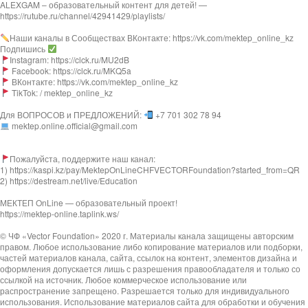
ALEXGAM – образовательный контент для детей! —
https://rutube.ru/channel/42941429/playlists/
Наши каналы в Сообществах ВКонтакте: https://vk.com/mektep_online_kz
Подпишись
Instagram: https://clck.ru/MU2dB
Facebook: https://clck.ru/MKQ5a
ВКонтакте: https://vk.com/mektep_online_kz
TikTok: / mektep_online_kz
Для ВОПРОСОВ и ПРЕДЛОЖЕНИЙ:
+7 701 302 78 94
mektep.online.official@gmail.com
Пожалуйста, поддержите наш канал:
1) https://kaspi.kz/pay/MektepOnLineCHFVECTORFoundation?started_from=QR
2) https://destream.net/live/Education
МЕКТЕП OnLine — образовательный проект!
https://mektep-online.taplink.ws/
© ЧФ «Vector Foundation» 2020 г. Материалы канала защищены авторским
правом. Любое использование либо копирование материалов или подборки,
частей материалов канала, сайта, ссылок на контент, элементов дизайна и
оформления допускается лишь с разрешения правообладателя и только со
ссылкой на источник. Любое коммерческое использование или
распространение запрещено. Разрешается только для индивидуального
использования. Использование материалов сайта для обработки и обучения