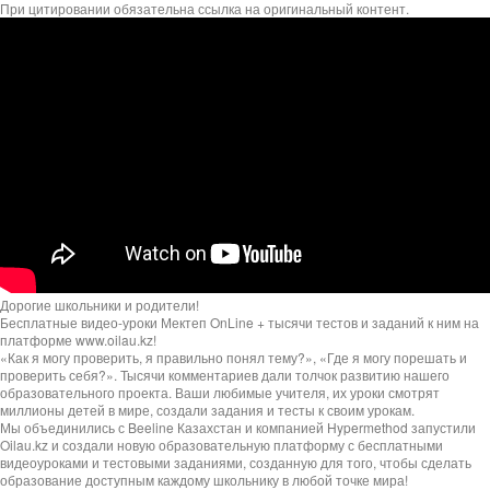
При цитировании обязательна ссылка на оригинальный контент.
Дорогие школьники и родители!
Бесплатные видео-уроки Мектеп OnLine + тысячи тестов и заданий к ним на
платформе www.oilau.kz!
«Как я могу проверить, я правильно понял тему?», «Где я могу порешать и
проверить себя?». Тысячи комментариев дали толчок развитию нашего
образовательного проекта. Ваши любимые учителя, их уроки смотрят
миллионы детей в мире, создали задания и тесты к своим урокам.
Мы объединились с Beeline Казахстан и компанией Hypermethod запустили
Oilau.kz и создали новую образовательную платформу с бесплатными
видеоуроками и тестовыми заданиями, созданную для того, чтобы сделать
образование доступным каждому школьнику в любой точке мира!