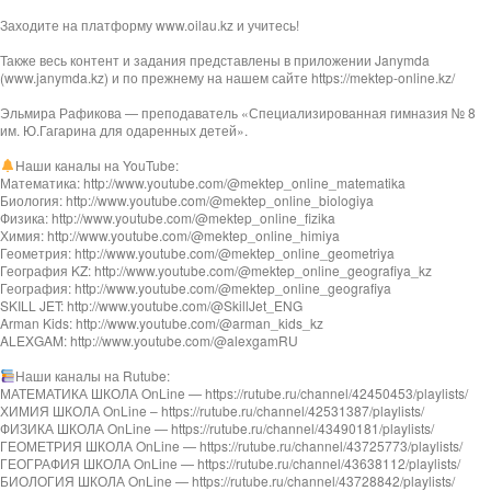
Заходите на платформу www.oilau.kz и учитесь!
Также весь контент и задания представлены в приложении Janymda
(www.janymda.kz) и по прежнему на нашем сайте https://mektep-online.kz/
Эльмира Рафикова — преподаватель «Специализированная гимназия № 8
им. Ю.Гагарина для одаренных детей».
Наши каналы на YouTube:
Математика: http://www.youtube.com/@mektep_online_matematika
Биология: http://www.youtube.com/@mektep_online_biologiya
Физика: http://www.youtube.com/@mektep_online_fizika
Химия: http://www.youtube.com/@mektep_online_himiya
Геометрия: http://www.youtube.com/@mektep_online_geometriya
География KZ: http://www.youtube.com/@mektep_online_geografiya_kz
География: http://www.youtube.com/@mektep_online_geografiya
SKILL JET: http://www.youtube.com/@SkillJet_ENG
Arman Kids: http://www.youtube.com/@arman_kids_kz
ALEXGAM: http://www.youtube.com/@alexgamRU
Наши каналы на Rutube:
МАТЕМАТИКА ШКОЛА OnLine — https://rutube.ru/channel/42450453/playlists/
ХИМИЯ ШКОЛА OnLine – https://rutube.ru/channel/42531387/playlists/
ФИЗИКА ШКОЛА OnLine — https://rutube.ru/channel/43490181/playlists/
ГЕОМЕТРИЯ ШКОЛА OnLine — https://rutube.ru/channel/43725773/playlists/
ГЕОГРАФИЯ ШКОЛА OnLine — https://rutube.ru/channel/43638112/playlists/
БИОЛОГИЯ ШКОЛА OnLine — https://rutube.ru/channel/43728842/playlists/