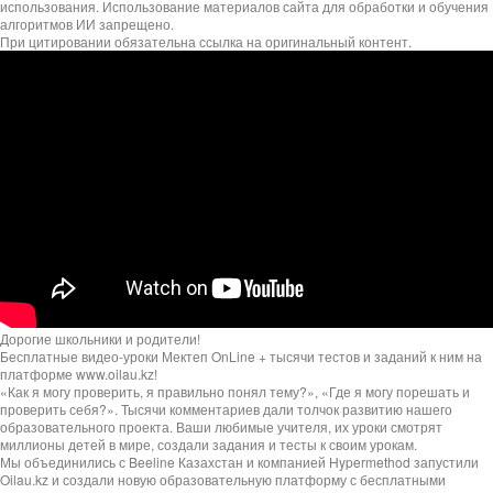
использования. Использование материалов сайта для обработки и обучения
алгоритмов ИИ запрещено.
При цитировании обязательна ссылка на оригинальный контент.
Дорогие школьники и родители!
Бесплатные видео-уроки Мектеп OnLine + тысячи тестов и заданий к ним на
платформе www.oilau.kz!
«Как я могу проверить, я правильно понял тему?», «Где я могу порешать и
проверить себя?». Тысячи комментариев дали толчок развитию нашего
образовательного проекта. Ваши любимые учителя, их уроки смотрят
миллионы детей в мире, создали задания и тесты к своим урокам.
Мы объединились с Beeline Казахстан и компанией Hypermethod запустили
Oilau.kz и создали новую образовательную платформу с бесплатными