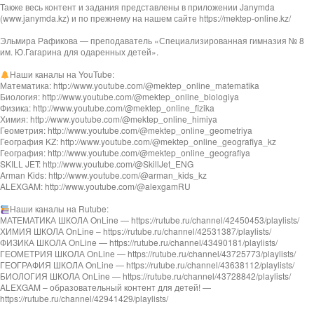
Также весь контент и задания представлены в приложении Janymda
(www.janymda.kz) и по прежнему на нашем сайте https://mektep-online.kz/
Эльмира Рафикова — преподаватель «Специализированная гимназия № 8
им. Ю.Гагарина для одаренных детей».
Наши каналы на YouTube:
Математика: http://www.youtube.com/@mektep_online_matematika
Биология: http://www.youtube.com/@mektep_online_biologiya
Физика: http://www.youtube.com/@mektep_online_fizika
Химия: http://www.youtube.com/@mektep_online_himiya
Геометрия: http://www.youtube.com/@mektep_online_geometriya
География KZ: http://www.youtube.com/@mektep_online_geografiya_kz
География: http://www.youtube.com/@mektep_online_geografiya
SKILL JET: http://www.youtube.com/@SkillJet_ENG
Arman Kids: http://www.youtube.com/@arman_kids_kz
ALEXGAM: http://www.youtube.com/@alexgamRU
Наши каналы на Rutube:
МАТЕМАТИКА ШКОЛА OnLine — https://rutube.ru/channel/42450453/playlists/
ХИМИЯ ШКОЛА OnLine – https://rutube.ru/channel/42531387/playlists/
ФИЗИКА ШКОЛА OnLine — https://rutube.ru/channel/43490181/playlists/
ГЕОМЕТРИЯ ШКОЛА OnLine — https://rutube.ru/channel/43725773/playlists/
ГЕОГРАФИЯ ШКОЛА OnLine — https://rutube.ru/channel/43638112/playlists/
БИОЛОГИЯ ШКОЛА OnLine — https://rutube.ru/channel/43728842/playlists/
ALEXGAM – образовательный контент для детей! —
https://rutube.ru/channel/42941429/playlists/