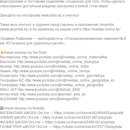
видеоуроками и тестовыми заданиями, созданную для того, чтобы сделать
образование доступным каждому школьнику в любой точке мира!
Заходите на платформу www.oilau.kz и учитесь!
Также весь контент и задания представлены в приложении Janymda
(www.janymda.kz) и по прежнему на нашем сайте https://mektep-online.kz/
Эльмира Рафикова — преподаватель «Специализированная гимназия № 8
им. Ю.Гагарина для одаренных детей».
Наши каналы на YouTube:
Математика: http://www.youtube.com/@mektep_online_matematika
Биология: http://www.youtube.com/@mektep_online_biologiya
Физика: http://www.youtube.com/@mektep_online_fizika
Химия: http://www.youtube.com/@mektep_online_himiya
Геометрия: http://www.youtube.com/@mektep_online_geometriya
География KZ: http://www.youtube.com/@mektep_online_geografiya_kz
География: http://www.youtube.com/@mektep_online_geografiya
SKILL JET: http://www.youtube.com/@SkillJet_ENG
Arman Kids: http://www.youtube.com/@arman_kids_kz
ALEXGAM: http://www.youtube.com/@alexgamRU
Наши каналы на Rutube:
МАТЕМАТИКА ШКОЛА OnLine — https://rutube.ru/channel/42450453/playlists/
ХИМИЯ ШКОЛА OnLine – https://rutube.ru/channel/42531387/playlists/
ФИЗИКА ШКОЛА OnLine — https://rutube.ru/channel/43490181/playlists/
ГЕОМЕТРИЯ ШКОЛА OnLine — https://rutube.ru/channel/43725773/playlists/