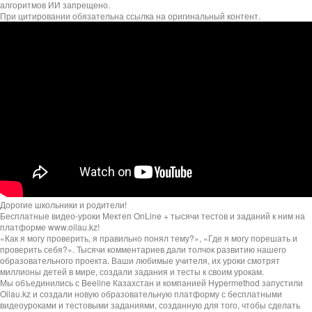
алгоритмов ИИ запрещено.
При цитировании обязательна ссылка на оригинальный контент.
Дорогие школьники и родители!
Бесплатные видео-уроки Мектеп OnLine + тысячи тестов и заданий к ним на
платформе www.oilau.kz!
«Как я могу проверить, я правильно понял тему?», «Где я могу порешать и
проверить себя?». Тысячи комментариев дали толчок развитию нашего
образовательного проекта. Ваши любимые учителя, их уроки смотрят
миллионы детей в мире, создали задания и тесты к своим урокам.
Мы объединились с Beeline Казахстан и компанией Hypermethod запустили
Oilau.kz и создали новую образовательную платформу с бесплатными
видеоуроками и тестовыми заданиями, созданную для того, чтобы сделать