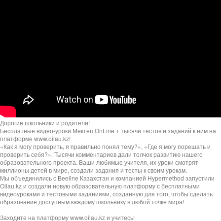
Дорогие школьники и родители!
Бесплатные видео-уроки Мектеп OnLine + тысячи тестов и заданий к ним на
платформе www.oilau.kz!
«Как я могу проверить, я правильно понял тему?», «Где я могу порешать и
проверить себя?». Тысячи комментариев дали толчок развитию нашего
образовательного проекта. Ваши любимые учителя, их уроки смотрят
миллионы детей в мире, создали задания и тесты к своим урокам.
Мы объединились с Beeline Казахстан и компанией Hypermethod запустили
Oilau.kz и создали новую образовательную платформу с бесплатными
видеоуроками и тестовыми заданиями, созданную для того, чтобы сделать
образование доступным каждому школьнику в любой точке мира!
Заходите на платформу www.oilau.kz и учитесь!