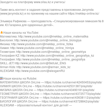
Заходите на платформу www.oilau.kz и учитесь!
Также весь контент и задания представлены в приложении Janymda
(www.janymda.kz) и по прежнему на нашем сайте https://mektep-online.kz/
Эльмира Рафикова — преподаватель «Специализированная гимназия № 8
им. Ю.Гагарина для одаренных детей».
Наши каналы на YouTube:
Математика: http://www.youtube.com/@mektep_online_matematika
Биология: http://www.youtube.com/@mektep_online_biologiya
Физика: http://www.youtube.com/@mektep_online_fizika
Химия: http://www.youtube.com/@mektep_online_himiya
Геометрия: http://www.youtube.com/@mektep_online_geometriya
География KZ: http://www.youtube.com/@mektep_online_geografiya_kz
География: http://www.youtube.com/@mektep_online_geografiya
SKILL JET: http://www.youtube.com/@SkillJet_ENG
Arman Kids: http://www.youtube.com/@arman_kids_kz
ALEXGAM: http://www.youtube.com/@alexgamRU
Наши каналы на Rutube:
МАТЕМАТИКА ШКОЛА OnLine — https://rutube.ru/channel/42450453/playlists/
ХИМИЯ ШКОЛА OnLine – https://rutube.ru/channel/42531387/playlists/
ФИЗИКА ШКОЛА OnLine — https://rutube.ru/channel/43490181/playlists/
ГЕОМЕТРИЯ ШКОЛА OnLine — https://rutube.ru/channel/43725773/playlists/
ГЕОГРАФИЯ ШКОЛА OnLine — https://rutube.ru/channel/43638112/playlists/
БИОЛОГИЯ ШКОЛА OnLine — https://rutube.ru/channel/43728842/playlists/
ALEXGAM – образовательный контент для детей! —