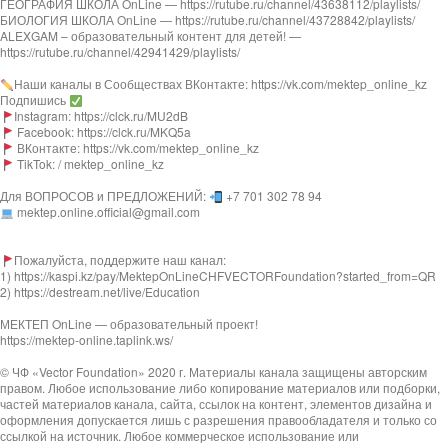
ГЕОГРАФИЯ ШКОЛА OnLine — https://rutube.ru/channel/43638112/playlists/
БИОЛОГИЯ ШКОЛА OnLine — https://rutube.ru/channel/43728842/playlists/
ALEXGAM – образовательный контент для детей! —
https://rutube.ru/channel/42941429/playlists/
Наши каналы в Сообществах ВКонтакте: https://vk.com/mektep_online_kz
Подпишись
Instagram: https://clck.ru/MU2dB
Facebook: https://clck.ru/MKQ5a
ВКонтакте: https://vk.com/mektep_online_kz
TikTok: / mektep_online_kz
Для ВОПРОСОВ и ПРЕДЛОЖЕНИЙ:
+7 701 302 78 94
mektep.online.official@gmail.com
Пожалуйста, поддержите наш канал:
1) https://kaspi.kz/pay/MektepOnLineCHFVECTORFoundation?started_from=QR
2) https://destream.net/live/Education
МЕКТЕП OnLine — образовательный проект!
https://mektep-online.taplink.ws/
© ЧФ «Vector Foundation» 2020 г. Материалы канала защищены авторским
правом. Любое использование либо копирование материалов или подборки,
частей материалов канала, сайта, ссылок на контент, элементов дизайна и
оформления допускается лишь с разрешения правообладателя и только со
ссылкой на источник. Любое коммерческое использование или