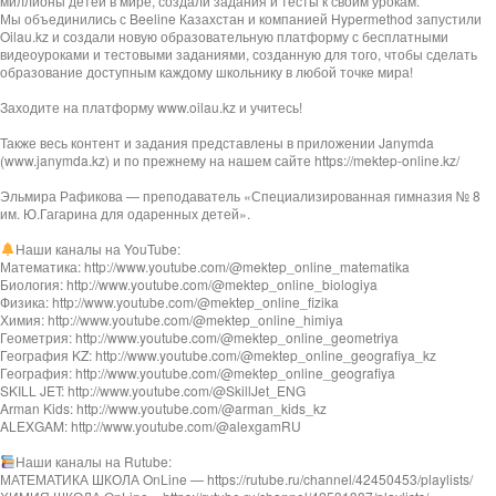
миллионы детей в мире, создали задания и тесты к своим урокам.
Мы объединились с Beeline Казахстан и компанией Hypermethod запустили
Oilau.kz и создали новую образовательную платформу с бесплатными
видеоуроками и тестовыми заданиями, созданную для того, чтобы сделать
образование доступным каждому школьнику в любой точке мира!
Заходите на платформу www.oilau.kz и учитесь!
Также весь контент и задания представлены в приложении Janymda
(www.janymda.kz) и по прежнему на нашем сайте https://mektep-online.kz/
Эльмира Рафикова — преподаватель «Специализированная гимназия № 8
им. Ю.Гагарина для одаренных детей».
Наши каналы на YouTube:
Математика: http://www.youtube.com/@mektep_online_matematika
Биология: http://www.youtube.com/@mektep_online_biologiya
Физика: http://www.youtube.com/@mektep_online_fizika
Химия: http://www.youtube.com/@mektep_online_himiya
Геометрия: http://www.youtube.com/@mektep_online_geometriya
География KZ: http://www.youtube.com/@mektep_online_geografiya_kz
География: http://www.youtube.com/@mektep_online_geografiya
SKILL JET: http://www.youtube.com/@SkillJet_ENG
Arman Kids: http://www.youtube.com/@arman_kids_kz
ALEXGAM: http://www.youtube.com/@alexgamRU
Наши каналы на Rutube:
МАТЕМАТИКА ШКОЛА OnLine — https://rutube.ru/channel/42450453/playlists/