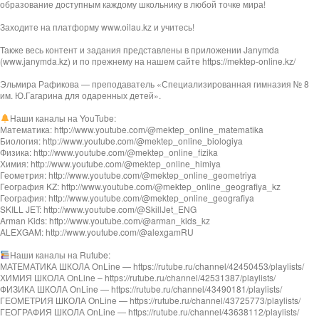
образование доступным каждому школьнику в любой точке мира!
Заходите на платформу www.oilau.kz и учитесь!
Также весь контент и задания представлены в приложении Janymda
(www.janymda.kz) и по прежнему на нашем сайте https://mektep-online.kz/
Эльмира Рафикова — преподаватель «Специализированная гимназия № 8
им. Ю.Гагарина для одаренных детей».
Наши каналы на YouTube:
Математика: http://www.youtube.com/@mektep_online_matematika
Биология: http://www.youtube.com/@mektep_online_biologiya
Физика: http://www.youtube.com/@mektep_online_fizika
Химия: http://www.youtube.com/@mektep_online_himiya
Геометрия: http://www.youtube.com/@mektep_online_geometriya
География KZ: http://www.youtube.com/@mektep_online_geografiya_kz
География: http://www.youtube.com/@mektep_online_geografiya
SKILL JET: http://www.youtube.com/@SkillJet_ENG
Arman Kids: http://www.youtube.com/@arman_kids_kz
ALEXGAM: http://www.youtube.com/@alexgamRU
Наши каналы на Rutube:
МАТЕМАТИКА ШКОЛА OnLine — https://rutube.ru/channel/42450453/playlists/
ХИМИЯ ШКОЛА OnLine – https://rutube.ru/channel/42531387/playlists/
ФИЗИКА ШКОЛА OnLine — https://rutube.ru/channel/43490181/playlists/
ГЕОМЕТРИЯ ШКОЛА OnLine — https://rutube.ru/channel/43725773/playlists/
ГЕОГРАФИЯ ШКОЛА OnLine — https://rutube.ru/channel/43638112/playlists/