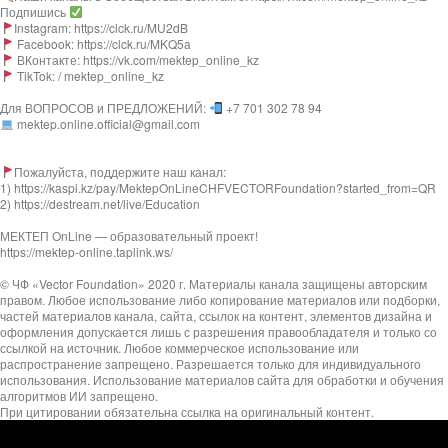
Подпишись
Instagram: https://clck.ru/MU2dB
Facebook: https://clck.ru/MKQ5a
ВКонтакте: https://vk.com/mektep_online_kz
TikTok: / mektep_online_kz
Для ВОПРОСОВ и ПРЕДЛОЖЕНИЙ:
+7 701 302 78 94
mektep.online.official@gmail.com
Пожалуйста, поддержите наш канал:
1) https://kaspi.kz/pay/MektepOnLineCHFVECTORFoundation?started_from=QR
2) https://destream.net/live/Education
МЕКТЕП OnLine — образовательный проект!
https://mektep-online.taplink.ws/
© ЧФ «Vector Foundation» 2020 г. Материалы канала защищены авторским
правом. Любое использование либо копирование материалов или подборки,
частей материалов канала, сайта, ссылок на контент, элементов дизайна и
оформления допускается лишь с разрешения правообладателя и только со
ссылкой на источник. Любое коммерческое использование или
распространение запрещено. Разрешается только для индивидуального
использования. Использование материалов сайта для обработки и обучения
алгоритмов ИИ запрещено.
При цитировании обязательна ссылка на оригинальный контент.