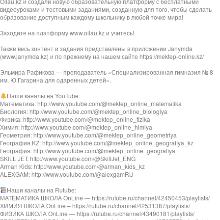
Oilau.kz и создали новую образовательную платформу с бесплатными
видеоуроками и тестовыми заданиями, созданную для того, чтобы сделать
образование доступным каждому школьнику в любой точке мира!
Заходите на платформу www.oilau.kz и учитесь!
Также весь контент и задания представлены в приложении Janymda
(www.janymda.kz) и по прежнему на нашем сайте https://mektep-online.kz/
Эльмира Рафикова — преподаватель «Специализированная гимназия № 8
им. Ю.Гагарина для одаренных детей».
Наши каналы на YouTube:
Математика: http://www.youtube.com/@mektep_online_matematika
Биология: http://www.youtube.com/@mektep_online_biologiya
Физика: http://www.youtube.com/@mektep_online_fizika
Химия: http://www.youtube.com/@mektep_online_himiya
Геометрия: http://www.youtube.com/@mektep_online_geometriya
География KZ: http://www.youtube.com/@mektep_online_geografiya_kz
География: http://www.youtube.com/@mektep_online_geografiya
SKILL JET: http://www.youtube.com/@SkillJet_ENG
Arman Kids: http://www.youtube.com/@arman_kids_kz
ALEXGAM: http://www.youtube.com/@alexgamRU
Наши каналы на Rutube:
МАТЕМАТИКА ШКОЛА OnLine — https://rutube.ru/channel/42450453/playlists/
ХИМИЯ ШКОЛА OnLine – https://rutube.ru/channel/42531387/playlists/
ФИЗИКА ШКОЛА OnLine — https://rutube.ru/channel/43490181/playlists/