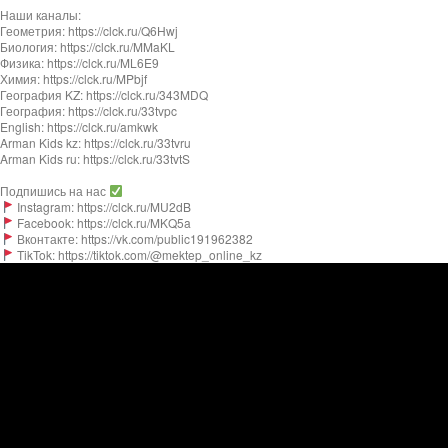
Наши каналы:
Геометрия: https://clck.ru/Q6Hwj
Биология: https://clck.ru/MMaKL
Физика: https://clck.ru/ML6E9
Химия: https://clck.ru/MPbjf
География KZ: https://clck.ru/343MDQ
География: https://clck.ru/33tvpc
English: https://clck.ru/amkwk
Arman Kids kz: https://clck.ru/33tvru
Arman Kids ru: https://clck.ru/33tvtS
Подпишись на нас
Instagram: https://clck.ru/MU2dB
Facebook: https://clck.ru/MKQ5a
Вконтакте: https://vk.com/public191962382
TikTok: https://tiktok.com/@mektep_online_kz