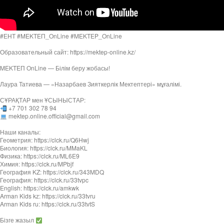
#ЕНТ #MEKTEП_OnLine​ #MEKTEP_OnLine​
Образовательный сайт: https://mektep-online.kz/
MEKTEП OnLine — Білім беру жобасы!
Лаура Татиева — «Назарбаев Зияткерлік Мектептері» мұғалімі.
СҰРАҚТАР мен ҰСЫНЫСТАР:
+7 701 302 78 94
mektep.online.official@gmail.com
Наши каналы:
Геометрия: https://clck.ru/Q6Hwj
Биология: https://clck.ru/MMaKL
Физика: https://clck.ru/ML6E9
Химия: https://clck.ru/MPbjf
География KZ: https://clck.ru/343MDQ
География: https://clck.ru/33tvpc
English: https://clck.ru/amkwk
Arman Kids kz: https://clck.ru/33tvru
Arman Kids ru: https://clck.ru/33tvtS
Бізге жазыл