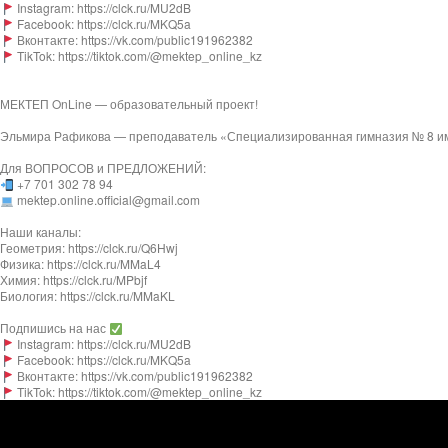
Instagram: https://clck.ru/MU2dB
Facebook: https://clck.ru/MKQ5a
Вконтакте: https://vk.com/public191962382
TikTok: https://tiktok.com/@mektep_online_kz
МЕКТЕП OnLine — образовательный проект!
Эльмира Рафикова — преподаватель «Специализированная гимназия № 8 им
Для ВОПРОСОВ и ПРЕДЛОЖЕНИЙ:
+7 701 302 78 94
mektep.online.official@gmail.com
Наши каналы:
Геометрия: https://clck.ru/Q6Hwj
Физика: https://clck.ru/MMaL4
Химия: https://clck.ru/MPbjf​
Биология: https://clck.ru/MMaKL​​​​​​
Подпишись на нас
Instagram: https://clck.ru/MU2dB
Facebook: https://clck.ru/MKQ5a
Вконтакте: https://vk.com/public191962382
TikTok: https://tiktok.com/@mektep_online_kz