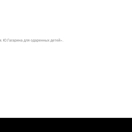
. Ю.Гагарина для одаренных детей».