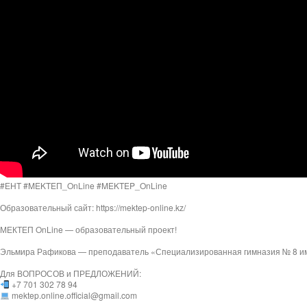
#ЕНТ #MEKTEП_OnLine​ #MEKTEP_OnLine​
Образовательный сайт: https://mektep-online.kz/
МЕКТЕП OnLine — образовательный проект!
Эльмира Рафикова — преподаватель «Специализированная гимназия № 8 им
Для ВОПРОСОВ и ПРЕДЛОЖЕНИЙ:
+7 701 302 78 94
mektep.online.official@gmail.com