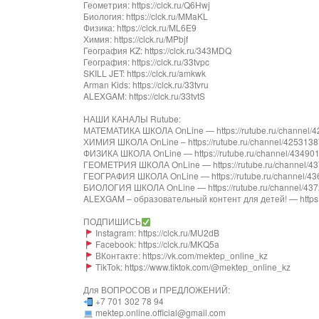
Геометрия: https://clck.ru/Q6Hwj
Биология: https://clck.ru/MMaKL
Физика: https://clck.ru/ML6E9
Химия: https://clck.ru/MPbjf
География KZ: https://clck.ru/343MDQ
География: https://clck.ru/33tvpc
SKILL JET: https://clck.ru/amkwk
Arman Kids: https://clck.ru/33tvru
ALEXGAM: https://clck.ru/33tvtS
НАШИ КАНАЛЫ Rutube:
МАТЕМАТИКА ШКОЛА OnLine — https://rutube.ru/channel/424
ХИМИЯ ШКОЛА OnLine – https://rutube.ru/channel/42531387/
ФИЗИКА ШКОЛА OnLine — https://rutube.ru/channel/43490181
ГЕОМЕТРИЯ ШКОЛА OnLine — https://rutube.ru/channel/437
ГЕОГРАФИЯ ШКОЛА OnLine — https://rutube.ru/channel/4363
БИОЛОГИЯ ШКОЛА OnLine — https://rutube.ru/channel/43728
ALEXGAM – образовательный контент для детей! — https://
ПОДПИШИСЬ
Instagram: https://clck.ru/MU2dB
Facebook: https://clck.ru/MKQ5a
ВКонтакте: https://vk.com/mektep_online_kz
TikTok: https://www.tiktok.com/@mektep_online_kz
Для ВОПРОСОВ и ПРЕДЛОЖЕНИЙ:
+7 701 302 78 94
mektep.online.official@gmail.com