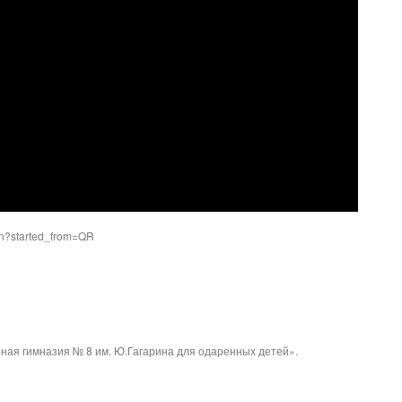
on?started_from=QR
ая гимназия № 8 им. Ю.Гагарина для одаренных детей».