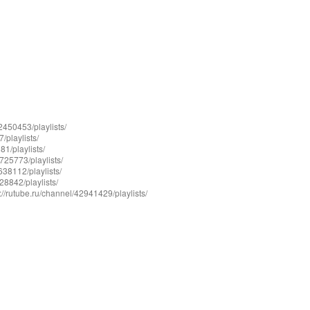
50453/playlists/
playlists/
/playlists/
25773/playlists/
8112/playlists/
842/playlists/
rutube.ru/channel/42941429/playlists/