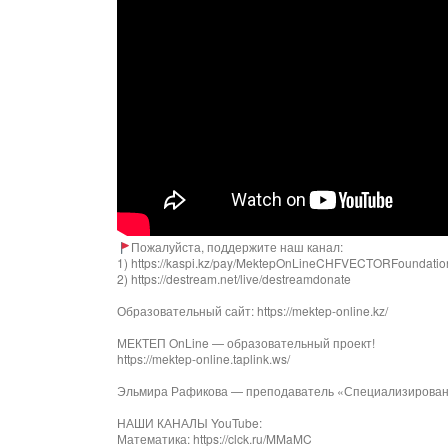
Пожалуйста, поддержите наш канал:
1) https://kaspi.kz/pay/MektepOnLineCHFVECTORFoundati
2) https://destream.net/live/destreamdonate
Образовательный сайт: https://mektep-online.kz/
МЕКТЕП OnLine — образовательный проект!
https://mektep-online.taplink.ws/
Эльмира Рафикова — преподаватель «Специализированн
НАШИ КАНАЛЫ YouTube:
Математика: https://clck.ru/MMaMC