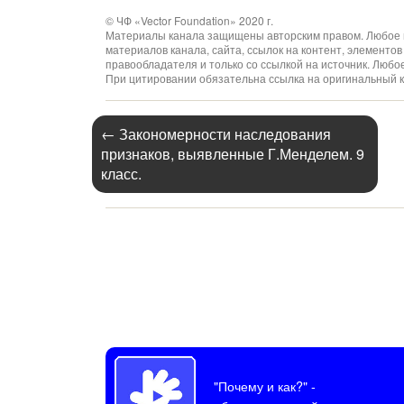
© ЧФ «Vector Foundation» 2020 г.
Материалы канала защищены авторским правом. Любое и
материалов канала, сайта, ссылок на контент, элемент
правообладателя и только со ссылкой на источник. Люб
При цитировании обязательна ссылка на оригинальный к
←
Закономерности наследования
признаков, выявленные Г.Менделем. 9
класс.
"Почему и как?"
-