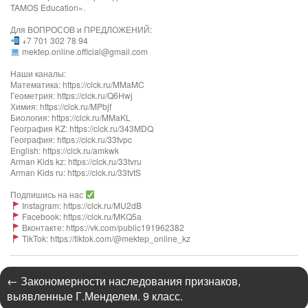
TAMOS Education».
Для ВОПРОСОВ и ПРЕДЛОЖЕНИЙ:
+7 701 302 78 94
mektep.online.official@gmail.com
Наши каналы:
Математика: https://clck.ru/MMaMC
Геометрия: https://clck.ru/Q6Hwj
Химия: https://clck.ru/MPbjf​
Биология: https://clck.ru/MMaKL​​​​​​
География KZ: https://clck.ru/343MDQ
География: https://clck.ru/33tvpc
English: https://clck.ru/amkwk
Arman Kids kz: https://clck.ru/33tvru
Arman Kids ru: https://clck.ru/33tvtS
Подпишись на нас
Instagram: https://clck.ru/MU2dB
Facebook: https://clck.ru/MKQ5a
Вконтакте: https://vk.com/public191962382
TikTok: https://tiktok.com/@mektep_online_kz
←
Закономерности наследования признаков,
выявленные Г.Менделем. 9 класс.