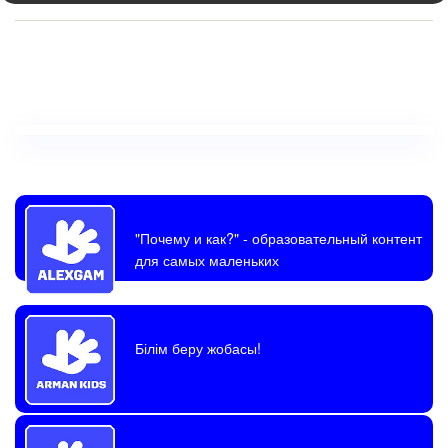
"Почему и как?"
- образовательный контент
для самых маленьких
Білім беру жобасы!