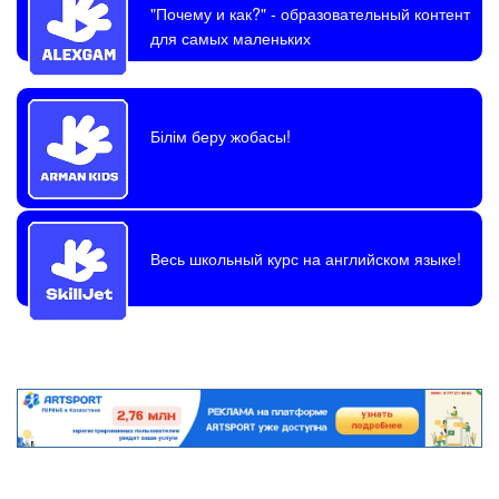
"Почему и как?"
- образовательный контент
для самых маленьких
Білім беру жобасы!
Весь школьный курс на английском языке!