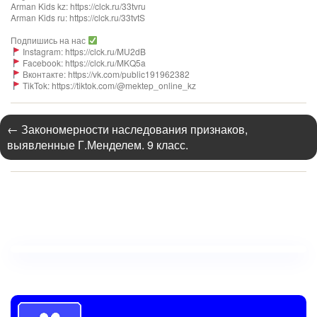
Arman Kids kz: https://clck.ru/33tvru
Arman Kids ru: https://clck.ru/33tvtS
Подпишись на нас
Instagram: https://clck.ru/MU2dB
Facebook: https://clck.ru/MKQ5a
Вконтакте: https://vk.com/public191962382
TikTok: https://tiktok.com/@mektep_online_kz
←
Закономерности наследования признаков,
выявленные Г.Менделем. 9 класс.