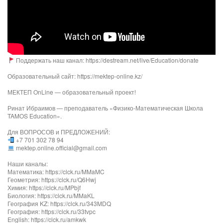
Поддержать наш канал: https://destream.net/live/Education/donate
Образовательный сайт: https://mektep-online.kz/
МЕКТЕП OnLine — образовательный проект!
Ринат Ибраимов — преподаватель «Физико-Математическая Школа
TAMOS Education».
Для ВОПРОСОВ и ПРЕДЛОЖЕНИЙ:
+7 701 302 78 94
mektep.online.official@gmail.com
Наши каналы:
Математика: https://clck.ru/MMaMC
Геометрия: https://clck.ru/Q6Hwj
Химия: https://clck.ru/MPbjf​
Биология: https://clck.ru/MMaKL​​​​​​
География KZ: https://clck.ru/343MDQ
География: https://clck.ru/33tvpc
English: https://clck.ru/amkwk