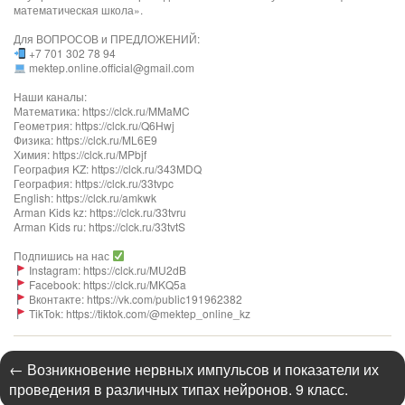
математическая школа».
Для ВОПРОСОВ и ПРЕДЛОЖЕНИЙ:
+7 701 302 78 94
mektep.online.official@gmail.com
Наши каналы:
Математика: https://clck.ru/MMaMC
Геометрия: https://clck.ru/Q6Hwj
Физика: https://clck.ru/ML6E9
Химия: https://clck.ru/MPbjf
География KZ: https://clck.ru/343MDQ
География: https://clck.ru/33tvpc
English: https://clck.ru/amkwk
Arman Kids kz: https://clck.ru/33tvru
Arman Kids ru: https://clck.ru/33tvtS
Подпишись на нас
Instagram: https://clck.ru/MU2dB
Facebook: https://clck.ru/MKQ5a
Вконтакте: https://vk.com/public191962382
TikTok: https://tiktok.com/@mektep_online_kz
←
Возникновение нервных импульсов и показатели их
проведения в различных типах нейронов. 9 класс.