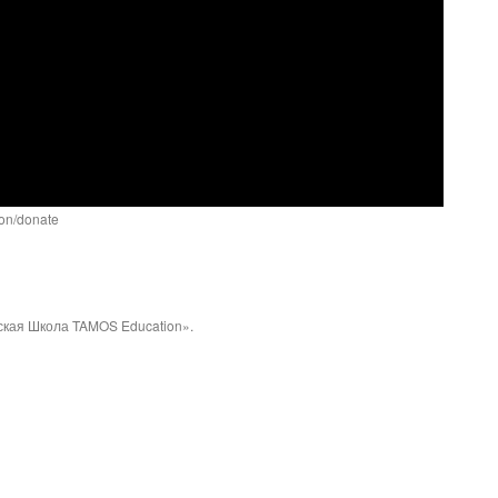
ion/donate
кая Школа TAMOS Education».