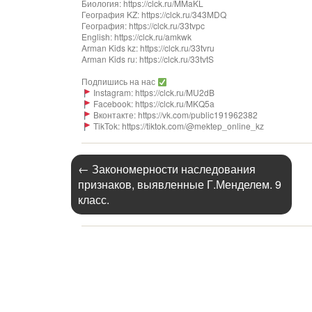
Биология: https://clck.ru/MMaKL​​​​​​
География KZ: https://clck.ru/343MDQ
География: https://clck.ru/33tvpc
English: https://clck.ru/amkwk
Arman Kids kz: https://clck.ru/33tvru
Arman Kids ru: https://clck.ru/33tvtS
Подпишись на нас
Instagram: https://clck.ru/MU2dB
Facebook: https://clck.ru/MKQ5a
Вконтакте: https://vk.com/public191962382
TikTok: https://tiktok.com/@mektep_online_kz
←
Закономерности наследования
признаков, выявленные Г.Менделем. 9
класс.