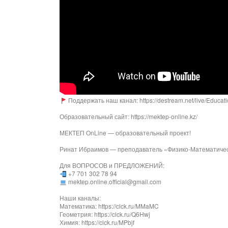
Поддержать наш канал: https://destream.net/live/Educat
Образовательный сайт: https://mektep-online.kz/
МЕКТЕП OnLine — образовательный проект!
Ринат Ибраимов — преподаватель «Физико-Математичес
Для ВОПРОСОВ и ПРЕДЛОЖЕНИЙ:
+7 701 302 78 94
mektep.online.official@gmail.com
Наши каналы:
Математика: https://clck.ru/MMaMC
Геометрия: https://clck.ru/Q6Hwj
Химия: https://clck.ru/MPbjf​