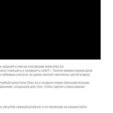
и заданий к ним на платформе www.oilau.kz!
я могу порешать и проверить себя?». Тысячи комментариев дали
и любимые учителя, их уроки смотрят миллионы детей в мире,
method запустили Oilau.kz и создали новую образовательную
аниями, созданную для того, чтобы сделать образование
ии Janymda (www.janymda.kz) и по прежнему на нашем сайте