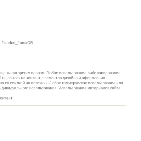
on?started_from=QR
щищены авторским правом. Любое использование либо копирование
йта, ссылок на контент, элементов дизайна и оформления
ко со ссылкой на источник. Любое коммерческое использование или
ндивидуального использования. Использование материалов сайта
онтент.