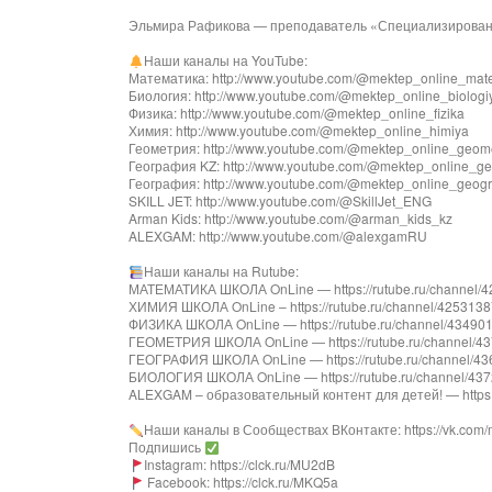
Эльмира Рафикова — преподаватель «Специализированн
Наши каналы на YouTube:
Математика: http://www.youtube.com/@mektep_online_mat
Биология: http://www.youtube.com/@mektep_online_biologi
Физика: http://www.youtube.com/@mektep_online_fizika
Химия: http://www.youtube.com/@mektep_online_himiya
Геометрия: http://www.youtube.com/@mektep_online_geome
География KZ: http://www.youtube.com/@mektep_online_ge
География: http://www.youtube.com/@mektep_online_geogr
SKILL JET: http://www.youtube.com/@SkillJet_ENG
Arman Kids: http://www.youtube.com/@arman_kids_kz
ALEXGAM: http://www.youtube.com/@alexgamRU
Наши каналы на Rutube:
МАТЕМАТИКА ШКОЛА OnLine — https://rutube.ru/channel/424
ХИМИЯ ШКОЛА OnLine – https://rutube.ru/channel/42531387/
ФИЗИКА ШКОЛА OnLine — https://rutube.ru/channel/43490181
ГЕОМЕТРИЯ ШКОЛА OnLine — https://rutube.ru/channel/437
ГЕОГРАФИЯ ШКОЛА OnLine — https://rutube.ru/channel/4363
БИОЛОГИЯ ШКОЛА OnLine — https://rutube.ru/channel/43728
ALEXGAM – образовательный контент для детей! — https://
Наши каналы в Сообществах ВКонтакте: https://vk.com/
Подпишись
Instagram: https://clck.ru/MU2dB
Facebook: https://clck.ru/MKQ5a