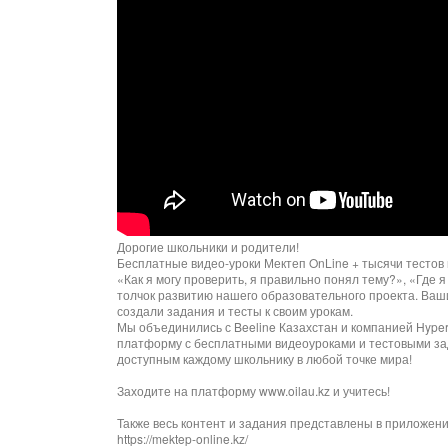
Дорогие школьники и родители!
Бесплатные видео-уроки Мектеп OnLine + тысячи тестов 
«Как я могу проверить, я правильно понял тему?», «Где 
толчок развитию нашего образовательного проекта. Ваш
создали задания и тесты к своим урокам.
Мы объединились с Beeline Казахстан и компанией Hyper
платформу с бесплатными видеоуроками и тестовыми зад
доступным каждому школьнику в любой точке мира!
Заходите на платформу www.oilau.kz и учитесь!
Также весь контент и задания представлены в приложен
https://mektep-online.kz/