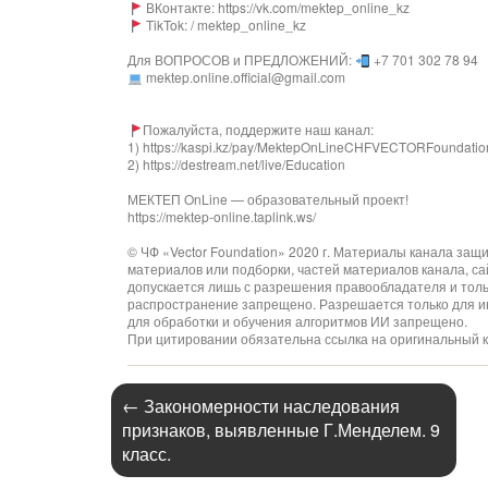
ВКонтакте: https://vk.com/mektep_online_kz
TikTok: / mektep_online_kz
Для ВОПРОСОВ и ПРЕДЛОЖЕНИЙ:
+7 701 302 78 94
mektep.online.official@gmail.com
Пожалуйста, поддержите наш канал:
1) https://kaspi.kz/pay/MektepOnLineCHFVECTORFoundati
2) https://destream.net/live/Education
МЕКТЕП OnLine — образовательный проект!
https://mektep-online.taplink.ws/
© ЧФ «Vector Foundation» 2020 г. Материалы канала за
материалов или подборки, частей материалов канала, са
допускается лишь с разрешения правообладателя и толь
распространение запрещено. Разрешается только для и
для обработки и обучения алгоритмов ИИ запрещено.
При цитировании обязательна ссылка на оригинальный к
←
Закономерности наследования
признаков, выявленные Г.Менделем. 9
класс.