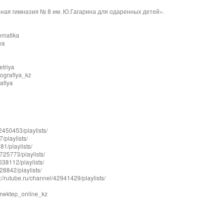
ая гимназия № 8 им. Ю.Гагарина для одаренных детей».
ematika
ya
triya
ografiya_kz
afiya
50453/playlists/
playlists/
/playlists/
25773/playlists/
8112/playlists/
842/playlists/
rutube.ru/channel/42941429/playlists/
mektep_online_kz