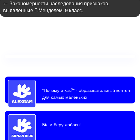
←
Закономерности наследования признаков,
выявленные Г.Менделем. 9 класс.
"Почему и как?"
- образовательный контент
для самых маленьких
Білім беру жобасы!