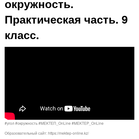
окружность.
Практическая часть. 9
класс.
#угол #окружность #MEKTEП_OnLine #MEKTEP_OnLine
Образовательный сайт: https://mektep-online.kz/