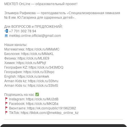
МЕКТЕП OnLine — образовательный проект!
Эльмира Рафикова — преподаватель «Специализированная гимназия
№ 8 им. Ю.Гагарина для одаренных детей».
Для ВОПРОСОВ и ПРЕДЛОЖЕНИЙ:
+7 701 302 78 94
mektep.online.official@gmail.com
Наши каналы:
Математика: https://clck.ru/MMaMC
Биология: https://clck.ru/MMaKL
Физика: https://clck.ru/ML6E9
Химия: https://clck.ru/MPbjf
География KZ: https://clck.ru/343MDQ
География: https://clck.ru/33tvpc
English: https://clck.ru/amkwk
Arman Kids kz: https://clck.ru/33tvru
Arman Kids ru: https://clck.ru/33tvtS
Подпишись на нас
Instagram: https://clck.ru/MU2dB
Facebook: https://clck.ru/MKQ5a
Вконтакте: https://vk.com/public191962382
TikTok: https://tiktok.com/@mektep_online_kz