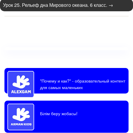
Урок 25. Рельеф дна Мирового океана. 6 класс.
→
"Почему и как?"
- образовательный контент
для самых маленьких
Білім беру жобасы!