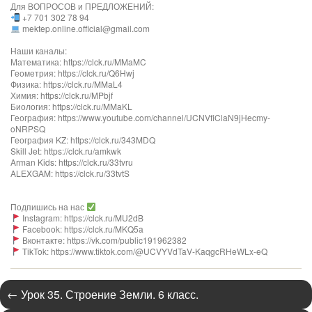
Для ВОПРОСОВ и ПРЕДЛОЖЕНИЙ:
+7 701 302 78 94
mektep.online.official@gmail.com
Наши каналы:
Математика: https://clck.ru/MMaMC
Геометрия: https://clck.ru/Q6Hwj
Физика: https://clck.ru/MMaL4
Химия: https://clck.ru/MPbjf
Биология: https://clck.ru/MMaKL
География: https://www.youtube.com/channel/UCNVfiClaN9jHecmy-
oNRPSQ
География KZ: https://clck.ru/343MDQ
Skill Jet: https://clck.ru/amkwk
Arman Kids: https://clck.ru/33tvru
ALEXGAM: https://clck.ru/33tvtS
Подпишись на нас
Instagram: https://clck.ru/MU2dB
Facebook: https://clck.ru/MKQ5a
Вконтакте: https://vk.com/public191962382
TikTok: https://www.tiktok.com/@UCVYVdTaV-KaqgcRHeWLx-eQ
←
Урок 35. Строение Земли. 6 класс.