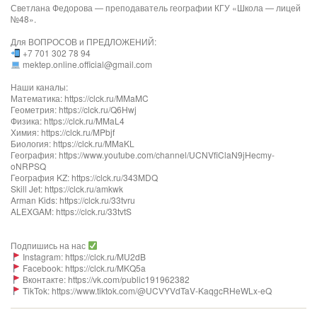
Светлана Федорова — преподаватель географии КГУ «Школа — лицей
№48».
Для ВОПРОСОВ и ПРЕДЛОЖЕНИЙ:
+7 701 302 78 94
mektep.online.official@gmail.com
Наши каналы:
Математика: https://clck.ru/MMaMC
Геометрия: https://clck.ru/Q6Hwj
Физика: https://clck.ru/MMaL4
Химия: https://clck.ru/MPbjf
Биология: https://clck.ru/MMaKL
География: https://www.youtube.com/channel/UCNVfiClaN9jHecmy-
oNRPSQ
География KZ: https://clck.ru/343MDQ
Skill Jet: https://clck.ru/amkwk
Arman Kids: https://clck.ru/33tvru
ALEXGAM: https://clck.ru/33tvtS
Подпишись на нас
Instagram: https://clck.ru/MU2dB
Facebook: https://clck.ru/MKQ5a
Вконтакте: https://vk.com/public191962382
TikTok: https://www.tiktok.com/@UCVYVdTaV-KaqgcRHeWLx-eQ