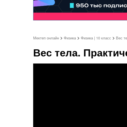
>
>
>
Мектеп онлайн
Физика
Физика | 10 класс
Вес те
Вес тела. Практиче