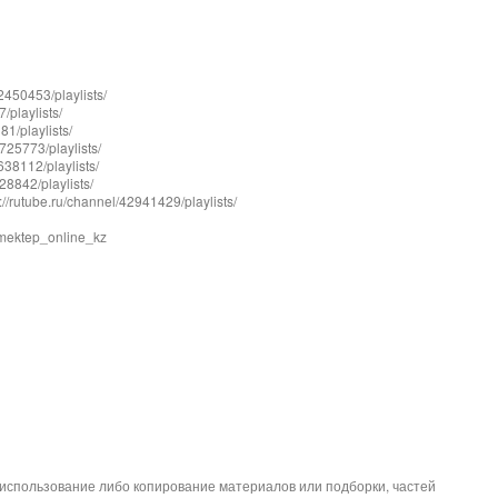
50453/playlists/
playlists/
/playlists/
25773/playlists/
8112/playlists/
842/playlists/
rutube.ru/channel/42941429/playlists/
mektep_online_kz
спользование либо копирование материалов или подборки, частей