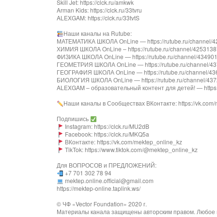
Skill Jet: https://clck.ru/amkwk
Arman Kids: https://clck.ru/33tvru
ALEXGAM: https://clck.ru/33tvtS
Наши каналы на Rutube:
МАТЕМАТИКА ШКОЛА OnLine — https://rutube.ru/channel/424
ХИМИЯ ШКОЛА OnLine – https://rutube.ru/channel/42531387/
ФИЗИКА ШКОЛА OnLine — https://rutube.ru/channel/43490181
ГЕОМЕТРИЯ ШКОЛА OnLine — https://rutube.ru/channel/437
ГЕОГРАФИЯ ШКОЛА OnLine — https://rutube.ru/channel/4363
БИОЛОГИЯ ШКОЛА OnLine — https://rutube.ru/channel/43728
ALEXGAM – образовательный контент для детей! — https://
Наши каналы в Сообществах ВКонтакте: https://vk.com/
Подпишись
Instagram: https://clck.ru/MU2dB
Facebook: https://clck.ru/MKQ5a
ВКонтакте: https://vk.com/mektep_online_kz
TikTok: https://www.tiktok.com/@mektep_online_kz
Для ВОПРОСОВ и ПРЕДЛОЖЕНИЙ:
+7 701 302 78 94
mektep.online.official@gmail.com
https://mektep-online.taplink.ws/
© ЧФ «Vector Foundation» 2020 г.
Материалы канала защищены авторским правом. Любое и