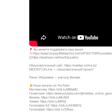
Вы можете поддержать наш канал:
1) https://kaspi.kz/pay/MektepOnLineCHFVECTORFoundati
2)https://destream.net/live/Education
Образовательный сайт: https://mektep-online.kz/
МЕКТЕП OnLine — образовательный проект!
Ринат Ибраимов — учитель Физики.
Наши каналы на YouTube:
Математика: https://clck.ru/MMaMC
Геометрия: https://www.youtube.com/@mektep_online_geom
Физика: https://clck.ru/ML6E9
Химия: https://clck.ru/MPbjf
География KZ: https://clck.ru/343MDQ
География: https://clck.ru/33tvpc