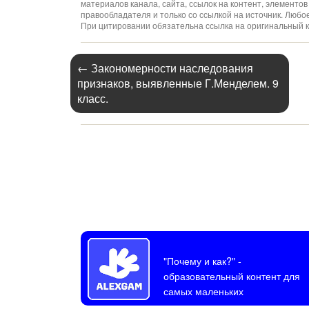
материалов канала, сайта, ссылок на контент, элемент
правообладателя и только со ссылкой на источник. Люб
При цитировании обязательна ссылка на оригинальный к
←
Закономерности наследования
признаков, выявленные Г.Менделем. 9
класс.
"Почему и как?"
-
образовательный контент для
самых маленьких