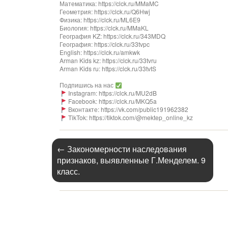
Математика: https://clck.ru/MMaMC
Геометрия: https://clck.ru/Q6Hwj
Физика: https://clck.ru/ML6E9
Биология: https://clck.ru/MMaKL​​​​​​
География KZ: https://clck.ru/343MDQ
География: https://clck.ru/33tvpc
English: https://clck.ru/amkwk
Arman Kids kz: https://clck.ru/33tvru
Arman Kids ru: https://clck.ru/33tvtS
Подпишись на нас
Instagram: https://clck.ru/MU2dB
Facebook: https://clck.ru/MKQ5a
Вконтакте: https://vk.com/public191962382
TikTok: https://tiktok.com/@mektep_online_kz
←
Закономерности наследования
признаков, выявленные Г.Менделем. 9
класс.