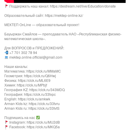
Поддержать наш канал: https://destream.net/live/Education/donate
Образовательный сайт: https://mektep-online.kz/
МЕКТЕП OnLine — образовательный проект!
Бауыржан Смайлов — преподаватель НАО «Республиканская физико-
математическая школа».
Для ВОПРОСОВ и ПРЕДЛОЖЕНИЙ:
+7 701 302 78 94
mektep.online.official@gmail.com
Наши каналы:
Математика: https://clck.ru/MMaMC
Геометрия: https://clck.ru/Q6Hwj
Физика: https://clck.ru/ML6E9
Химия: https://clck.ru/MPbjf
География KZ: https://clck.ru/343MDQ
География: https://clck.ru/33tvpc
English: https://clck.ru/amkwk
Arman Kids kz: https://clck.ru/33tvru
Arman Kids ru: https://clck.ru/33tvtS
Подпишись на нас
Instagram: https://clck.ru/MU2dB
Facebook: https://clck.ru/MKQ5a