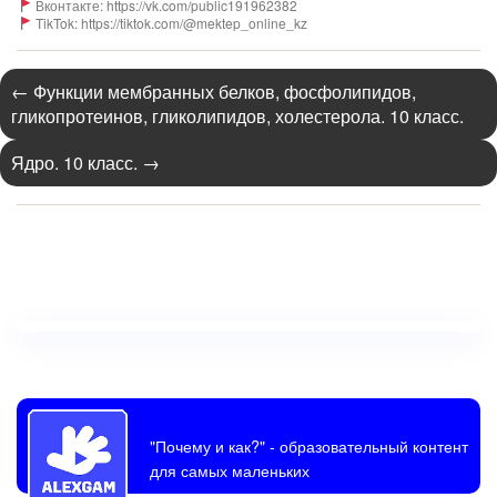
Вконтакте: https://vk.com/public191962382
TikTok: https://tiktok.com/@mektep_online_kz
←
Функции мембранных белков, фосфолипидов,
гликопротеинов, гликолипидов, холестерола. 10 класс.
Ядро. 10 класс.
→
"Почему и как?"
- образовательный контент
для самых маленьких