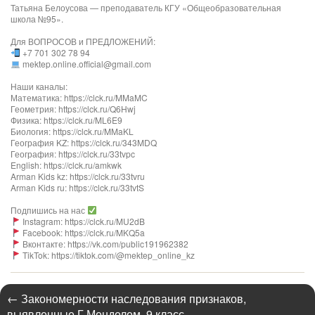
Татьяна Белоусова — преподаватель КГУ «Общеобразовательная
школа №95».
Для ВОПРОСОВ и ПРЕДЛОЖЕНИЙ:
+7 701 302 78 94
mektep.online.official@gmail.com
Наши каналы:
Математика: https://clck.ru/MMaMC
Геометрия: https://clck.ru/Q6Hwj
Физика: https://clck.ru/ML6E9
Биология: https://clck.ru/MMaKL​​​​​​
География KZ: https://clck.ru/343MDQ
География: https://clck.ru/33tvpc
English: https://clck.ru/amkwk
Arman Kids kz: https://clck.ru/33tvru
Arman Kids ru: https://clck.ru/33tvtS
Подпишись на нас
Instagram: https://clck.ru/MU2dB
Facebook: https://clck.ru/MKQ5a
Вконтакте: https://vk.com/public191962382
TikTok: https://tiktok.com/@mektep_online_kz
←
Закономерности наследования признаков,
выявленные Г.Менделем. 9 класс.