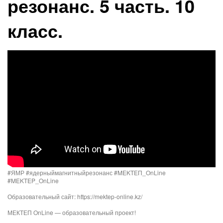
резонанс. 5 часть. 10
класс.
#ЯМР #ядерныймагнитныйрезонанс​​ #MEKTEП_OnLine​​
#MEKTEP_OnLine​​
Образовательный сайт: https://mektep-online.kz/
МЕКТЕП OnLine — образовательный проект!