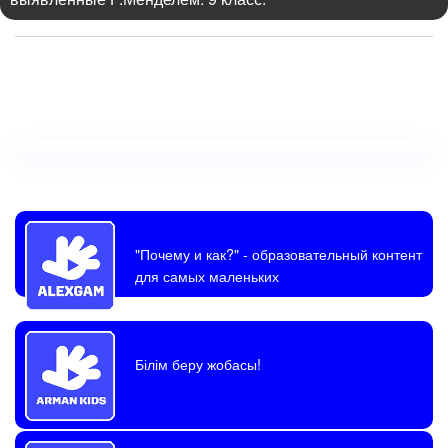
"Почему и как?"
- образовательный контент
для самых маленьких
Білім беру жобасы!