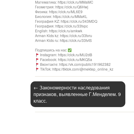
Математика: https://clck.ru/MMaMC
Геометрия: https://clck.ru/Q6Hwj
Физика: https://clck.ru/ML6E9
Биология: https://clck.ru/MMaKL​​​​​​
География KZ: https://clck.ru/343MDQ
География: https://clck.ru/33tvpc
English: https://clck.ru/amkwk
Arman Kids kz: https://clck.ru/33tvru
Arman Kids ru: https://clck.ru/33tvtS
Подпишись на нас
Instagram: https://clck.ru/MU2dB
Facebook: https://clck.ru/MKQ5a
Вконтакте: https://vk.com/public191962382
TikTok: https://tiktok.com/@mektep_online_kz
←
Закономерности наследования
признаков, выявленные Г.Менделем. 9
класс.