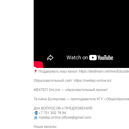
Поддержать наш канал: https://destream.net/live/Educat
Образовательный сайт: https://mektep-online.kz/
МЕКТЕП OnLine — образовательный проект!
Татьяна Белоусова — преподаватель КГУ «Общеобразов
Для ВОПРОСОВ и ПРЕДЛОЖЕНИЙ:
+7 701 302 78 94
mektep.online.official@gmail.com
Наши каналы: