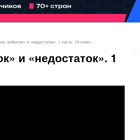
на «избыток» и «недостаток». 1 часть. 10 класс.
к» и «недостаток». 1