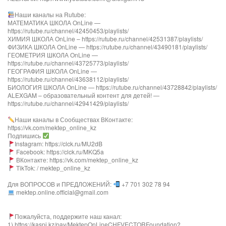
Наши каналы на Rutube:
МАТЕМАТИКА ШКОЛА OnLine —
https://rutube.ru/channel/42450453/playlists/
ХИМИЯ ШКОЛА OnLine – https://rutube.ru/channel/42531387/playlists/
ФИЗИКА ШКОЛА OnLine — https://rutube.ru/channel/43490181/playlists/
ГЕОМЕТРИЯ ШКОЛА OnLine —
https://rutube.ru/channel/43725773/playlists/
ГЕОГРАФИЯ ШКОЛА OnLine —
https://rutube.ru/channel/43638112/playlists/
БИОЛОГИЯ ШКОЛА OnLine — https://rutube.ru/channel/43728842/playlists/
ALEXGAM – образовательный контент для детей! —
https://rutube.ru/channel/42941429/playlists/
Наши каналы в Сообществах ВКонтакте:
https://vk.com/mektep_online_kz
Подпишись
Instagram: https://clck.ru/MU2dB
Facebook: https://clck.ru/MKQ5a
ВКонтакте: https://vk.com/mektep_online_kz
TikTok: / mektep_online_kz
Для ВОПРОСОВ и ПРЕДЛОЖЕНИЙ:
+7 701 302 78 94
mektep.online.official@gmail.com
Пожалуйста, поддержите наш канал:
1) https://kaspi.kz/pay/MektepOnLineCHFVECTORFoundation?