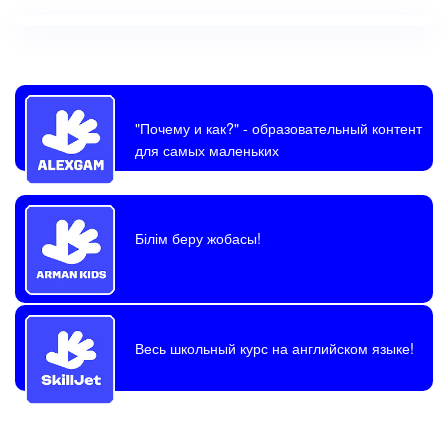
"Почему и как?"
- образовательный контент
для самых маленьких
Білім беру жобасы!
Весь школьный курс на английском языке!