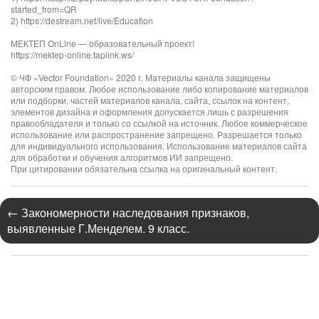
started_from=QR
2) https://destream.net/live/Education
МЕКТЕП OnLine — образовательный проект!
https://mektep-online.taplink.ws/
© ЧФ «Vector Foundation» 2020 г. Материалы канала защищены
авторским правом. Любое использование либо копирование материалов
или подборки, частей материалов канала, сайта, ссылок на контент,
элементов дизайна и оформления допускается лишь с разрешения
правообладателя и только со ссылкой на источник. Любое коммерческое
использование или распространение запрещено. Разрешается только
для индивидуального использования. Использование материалов сайта
для обработки и обучения алгоритмов ИИ запрещено.
При цитировании обязательна ссылка на оригинальный контент.
←
Закономерности наследования признаков,
выявленные Г.Менделем. 9 класс.