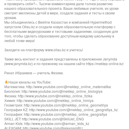
и проверить себя?». Тысячи комментариев дали толчок развитию
нашего образовательного проекта. Ваши любимые учителя, их уроки
смотрят миллионы детей в мире, создали задания и тесты к своим
урокам.
Мы объединились с Beeline Казахстан и компанией Hypermethod
запустили Oilau.kz и создали новую образовательную платформу с
бесплатными видеоуроками и тестовыми заданиями, созданную для
того, чтобы сделать образование доступным каждому школьнику в
любой точке мира!
Заходите на платформу www.oilau.kz и учитесь!
Также весь контент и задания представлены в приложении Janymda
(www.janymda.kz) и по прежнему на нашем сайте https://mektep-online.kz/
Ринат Ибраимов — учитель Физики.
Наши каналы на YouTube:
Математика: http://www.youtube.com/@mektep_online_matematika
Биология: http://www.youtube.com/@mektep_online_biologiya
Физика: http://www.youtube.com/@mektep_online_fizika
Химия: http://www.youtube.com/@mektep_online_himiya
Геометрия: http://www.youtube.com/@mektep_online_geometriya
География KZ: http://www.youtube.com/@mektep_online_geografiya_kz
География: http://www.youtube.com/@mektep_online_geografiya
SKILL JET: http://www.youtube.com/@SkillJet_ENG
Arman Kids: http://www.youtube.com/@arman_kids_kz
ALEXGAM: http://www.youtube.com/@alexgamRU